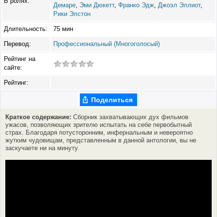
В ролях:
Демаре
,
Эми Дюкетт
,
Франко Эдж
,
Джоэл Эллиот
,
Рики Элстон
Длительность:
75 мин
Перевод:
Профессиональный (Многоголосый)
Рейтинг на
сайте:
Рейтинг:
Поделиться
Краткое содержание:
Сборник захватывающих дух фильмов
ужасов, позволяющих зрителю испытать на себе первобытный
страх. Благодаря потусторонним, инфернальным и невероятно
жутким чудовищам, представленным в данной антологии, вы не
заскучаете ни на минуту.