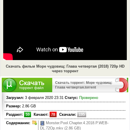
Скачать фильм Море чудовищ: Глава четвертая (2018) 720p HD
через торрент
Скачать торрент: Море чудовищ:
Глава четвертая.torrent
Загрузил:
3 февраля 2020 23:31
Статус:
Проверено
Размер:
2.86 GB
Раздают:
59
Качают:
78
Скачали:
195
Содержание:
Monster.Pool.Chapter.4.2018.P.WEB-
DL.72Op.mkv (2.86 GB)