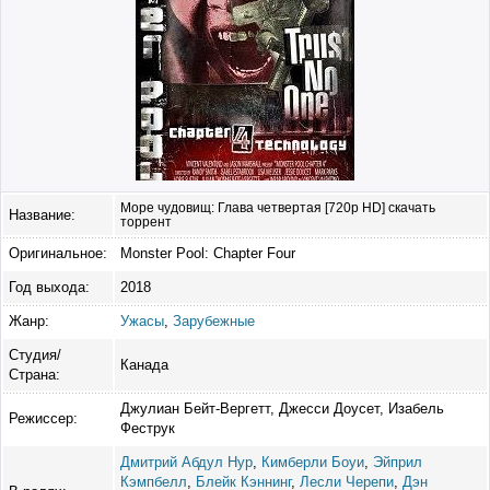
Море чудовищ: Глава четвертая [720p HD] скачать
Название:
торрент
Оригинальное:
Monster Pool: Chapter Four
Год выхода:
2018
Жанр:
Ужасы
,
Зарубежные
Студия/
Канада
Страна:
Джулиан Бейт-Вергетт, Джесси Доусет, Изабель
Режиссер:
Феструк
Дмитрий Абдул Нур
,
Кимберли Боуи
,
Эйприл
Кэмпбелл
,
Блейк Кэннинг
,
Лесли Черепи
,
Дэн