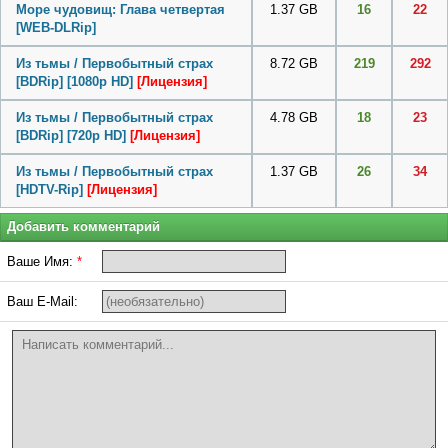
Море чудовищ: Глава четвертая
1.37 GB
16
22
[WEB-DLRip]
Из тьмы / Первобытный страх
8.72 GB
219
292
[BDRip] [1080p HD]
[Лицензия]
Из тьмы / Первобытный страх
4.78 GB
18
23
[BDRip] [720p HD]
[Лицензия]
Из тьмы / Первобытный страх
1.37 GB
26
34
[HDTV-Rip]
[Лицензия]
Добавить комментарий
Ваше Имя:
*
Ваш E-Mail: