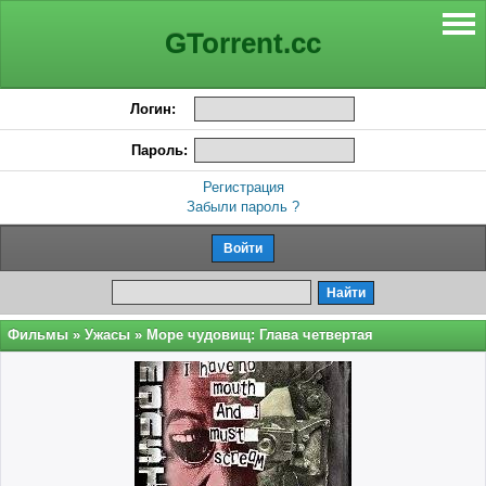
GTorrent.cc
Логин:
Пароль:
Регистрация
Забыли пароль ?
Фильмы
»
Ужасы
» Море чудовищ: Глава четвертая