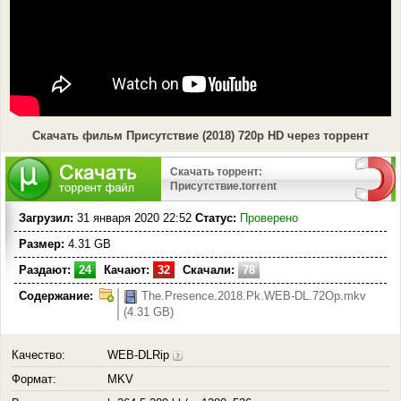
Скачать фильм Присутствие (2018) 720p HD через торрент
Скачать торрент:
Присутствие.torrent
Загрузил:
31 января 2020 22:52
Статус:
Проверено
Размер:
4.31 GB
Раздают:
24
Качают:
32
Скачали:
78
Содержание:
The.Presence.2018.Pk.WEB-DL.72Op.mkv
(4.31 GB)
Качество:
WEB-DLRip
Формат:
MKV