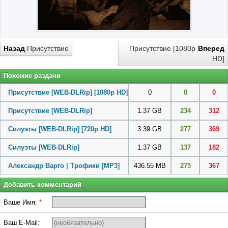
Назад
Присутствие
Присутствие [1080p
Вперед
HD]
Похожие раздачи
Присутствие [WEB-DLRip] [1080p HD]
0
0
0
Присутствие [WEB-DLRip]
1.37 GB
234
312
Силуэты [WEB-DLRip] [720p HD]
3.39 GB
277
369
Силуэты [WEB-DLRip]
1.37 GB
137
182
Александр Варго | Трофики
[MP3]
436.55 MB
275
367
Добавить комментарий
Ваше Имя:
*
Ваш E-Mail: