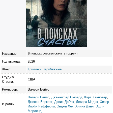
Название:
В поисках счастья скачать торрент
Год выхода:
2026
Жанр:
Триллер
,
Зарубежные
Студия/
США
Страна:
Режиссер:
Валери Бейтс
Валери Бейтс
,
Дженнифер Сьюард
,
Курт Ханновер
,
Джесси Беркетт
,
Дэвис ДеРок
,
Дебора Мэдик
,
Хизер
В ролях:
Илэйн Рафферти
,
Энджи Хек
,
Алина Данн
,
Эшли
Морленд