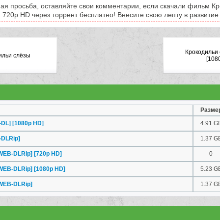
ая просьба, оставляйте свои комментарии, если скачали фильм К
) 720p HD через торрент бесплатно! Внесите свою лепту в развитие 
Крокодильи
ильи слёзы
[108
Разме
DL] [1080p HD]
4.91 G
-DLRip]
1.37 G
EB-DLRip] [720p HD]
0
EB-DLRip] [1080p HD]
5.23 G
WEB-DLRip]
1.37 G