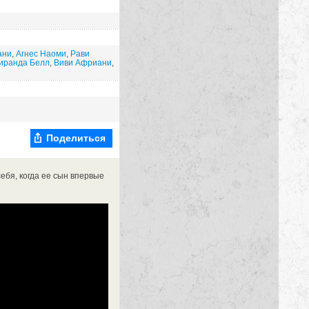
ани
,
Агнес Наоми
,
Рави
иранда Белл
,
Виви Африани
,
Поделиться
ебя, когда ее сын впервые