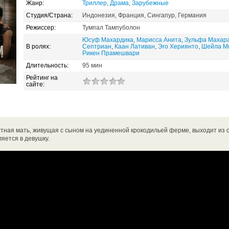
Жанр:
Триллер
,
Драма
,
Зарубежные
Студия/Страна:
Индонезия, Франция, Сингапур, Германия
Режиссер:
Тумпал Тампуболон
Юсуф Махардика
,
Марисса Анита
,
Зульфа Махар
В ролях:
Септриан
,
Каан Лативан
,
Эго Хериянто
,
Шейла М
Рикен Прамешвари
Длительность:
95 мин
Рейтинг на
сайте:
тная мать, живущая с сыном на уединенной крокодильей ферме, выходит из с
яется в девушку.