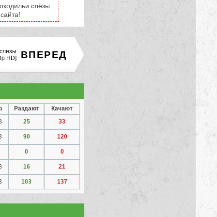
рокодильи слёзы
сайта!
 слёзы
ВПЕРЕД
0p HD]
р
Раздают
Качают
B
25
33
B
90
120
0
0
B
16
21
B
103
137