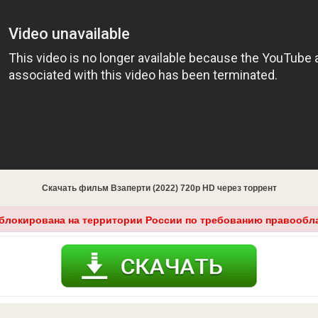
Скачать фильм Взаперти (2022) 720p HD через торрент
аблокирована на территории России по требованию правообл