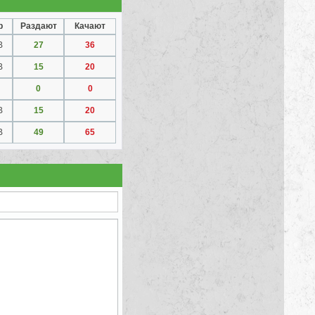
р
Раздают
Качают
B
27
36
B
15
20
0
0
B
15
20
B
49
65