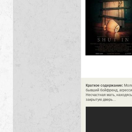
Краткое содержание:
Моло
бывший бойфренд, агрессив
Несчастная мать, находясь
закрытую дверь…