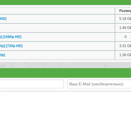
Разме
 HD]
5.18 G
1.46 G
] [1080p HD]
0
p] [720p HD]
3.31 G
ip]
1.36 G