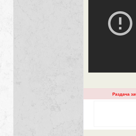
Раздача з