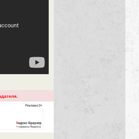
адателя.