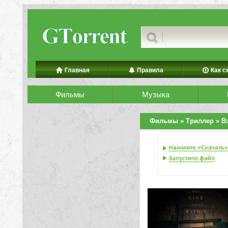
Главная
Правила
Как с
Фильмы
Музыка
Фильмы
»
Триллер
» В