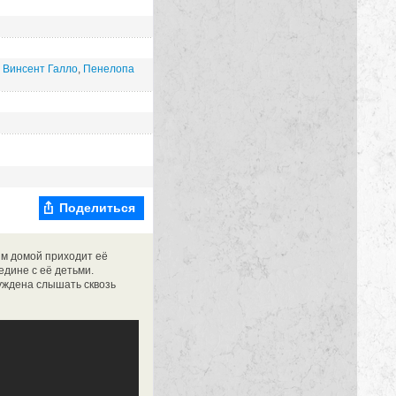
,
Винсент Галло
,
Пенелопа
Поделиться
им домой приходит её
едине с её детьми.
нуждена слышать сквозь