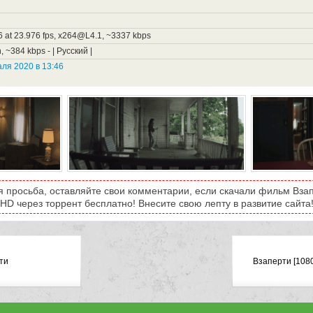
 at 23.976 fps, x264@L4.1, ~3337 kbps
, ~384 kbps - | Русский |
ля 2020 в 13:46
я просьба, оставляйте свои комментарии, если скачали фильм Взап
HD через торрент бесплатно! Внесите свою лепту в развитие сайта
ти
Взаперти [108