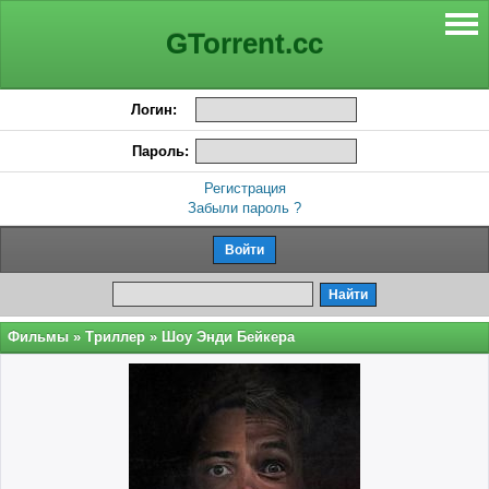
GTorrent.cc
Логин:
Пароль:
Регистрация
Забыли пароль ?
Фильмы
»
Триллер
» Шоу Энди Бейкера