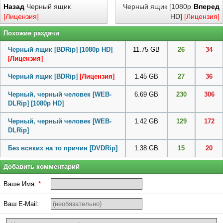
Назад
Черный ящик
Черный ящик [1080p
Вперед
[Лицензия]
HD]
[Лицензия]
Похожие раздачи
Черный ящик [BDRip] [1080p HD]
11.75 GB
26
34
[Лицензия]
Черный ящик [BDRip]
[Лицензия]
1.45 GB
27
36
Черный, черный человек [WEB-
6.69 GB
230
306
DLRip] [1080p HD]
Черный, черный человек [WEB-
1.42 GB
129
172
DLRip]
Без всяких на то причин [DVDRip]
1.38 GB
15
20
Добавить комментарий
Ваше Имя:
*
Ваш E-Mail: