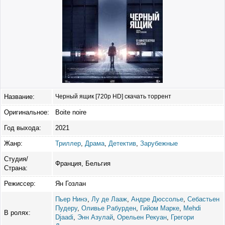
Название:
Черный ящик [720p HD] скачать торрент
Оригинальное:
Boite noire
Год выхода:
2021
Жанр:
Триллер
,
Драма
,
Детектив
,
Зарубежные
Студия/
Франция, Бельгия
Страна:
Режиссер:
Ян Гозлан
Пьер Нинэ
,
Лу де Лааж
,
Андре Дюссолье
,
Себастьен
Пудеру
,
Оливье Рабурден
,
Гийом Марке
,
Mehdi
В ролях:
Djaadi
,
Энн Азулай
,
Орельен Рекуан
,
Грегори