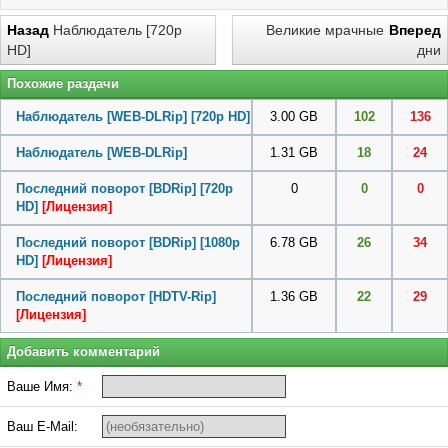
Назад
Наблюдатель [720p
Великие мрачные
Вперед
HD]
дни
Похожие раздачи
Наблюдатель [WEB-DLRip] [720p HD]
3.00 GB
102
136
Наблюдатель [WEB-DLRip]
1.31 GB
18
24
Последний поворот [BDRip] [720p
0
0
0
HD]
[Лицензия]
Последний поворот [BDRip] [1080p
6.78 GB
26
34
HD]
[Лицензия]
Последний поворот [HDTV-Rip]
1.36 GB
22
29
[Лицензия]
Добавить комментарий
Ваше Имя:
*
Ваш E-Mail: