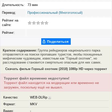
Длительность:
73 мин
Перевод:
Профессиональный (Многоголосый)
Рейтинг на
сайте:
Рейтинг:
Поделиться
Краткое содержание:
Группа рейнджеров национального парка
отправляется на поиски пропавших туристов, якобы похищенных
мифическим чудовищем, известным как "Горный охотник", но
расследование становится смертельно опасным для них самих.
Скачать фильм Горный охотник (2018) 1080p HD через торрент
Торрент файл временно недоступен!
Торрент файл находится на модерации или временно не
загружен, поскольку ещё не вышел.
Качество:
WEB-DLRip
Формат:
MKV
Видео:
-