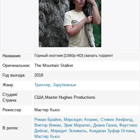
Название:
Горный охотник [1080p HD] скачать торрент
Оригинальное:
The Mountain Stalker
Год выхода:
2018
Жанр:
Триллер
,
Зарубежные
Студия/
США,Master Hughes Productions
Страна:
Режиссер:
Мастер Хьюз
Роман Брайон
,
Мерседес Аланис
,
Стивен Уинфилд
,
Виктор Инман
,
Эрик Моралес
,
Диана Гаона
,
Фаустино
В ролях:
Деблас
,
Мередит Эскивель
,
Анаджан Зуфар Оглана
,
Мастер Хьюз