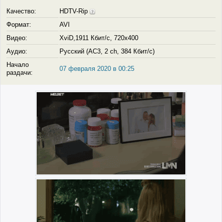
Качество:
HDTV-Rip
Формат:
AVI
Видео:
XviD,1911 Кбит/с, 720x400
Аудио:
Русский (AC3, 2 ch, 384 Кбит/с)
Начало
07 февраля 2020 в 00:25
раздачи: