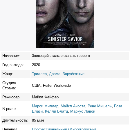
Название:
Зловещий сталкер скачать торрент
Год выхода:
2020
Жанр:
Триллер
,
Драма
,
Зарубежные
Студия/
США, Feifer Worldwide
Страна:
Режиссер:
Майкл Фейфер
Марси Миллер
,
Майкл Акоста
,
Рене Мишель
,
Роза
В ролях:
Блази
,
Келли Блатц
,
Маркус Лавой
Длительность:
85 мин
Перевод:
Профессиональный (Многоголосый)