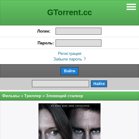
GTorrent.cc
Логин:
Пароль:
Регистрация
Забыли пароль ?
Фильмы
»
Триллер
» Зловещий сталкер