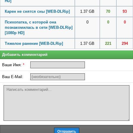
HD]
Карен не снятся сны [WEB-DLRip]
1.37 GB
70
93
Психопатка, с которой она
0
0
0
познакомилась в сети [WEB-DLRip]
[1080p HD]
Тяжелое ранение [WEB-DLRip]
1.37 GB
221
294
Добавить комментарий
Ваше Имя:
*
Ваш E-Mail: