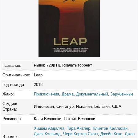
Название:
Рывок [720p HD] скачать торрент
Оригинальное:
Leap
Год выхода:
2018
Жанр:
Приключения
,
Драма
,
Документальный
,
Зарубежные
Студия/
Индонезия, Сингапур, Испания, Бельгия, США
Страна:
Режиссер:
Кася Везовски, Патрик Везовски
Хишам Абдалла
,
Тара Антлер
,
Клинтон Каллахан
,
Джек Кэнвилд
,
Чери Картер-Скотт
,
Джейн Кокс
,
Джон
В ролях: