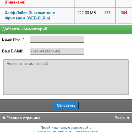
[Лицензия]
Халф-Лайф: Знакомство с
222.33 MB
273
364
Фрименом [WEB-DLRip]
Добавить комментарий
Ваше Имя:
*
Ваш E-Mail:
Главная страница
Вверх
Перейти на полную версию сайта