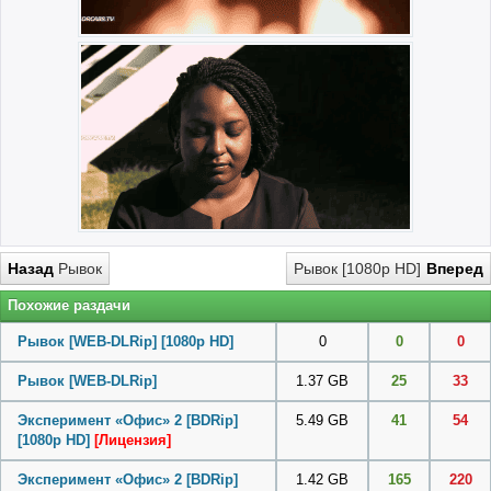
Назад
Рывок
Рывок [1080p HD]
Вперед
Похожие раздачи
Рывок [WEB-DLRip] [1080p HD]
0
0
0
Рывок [WEB-DLRip]
1.37 GB
25
33
Эксперимент «Офис» 2 [BDRip]
5.49 GB
41
54
[1080p HD]
[Лицензия]
Эксперимент «Офис» 2 [BDRip]
1.42 GB
165
220