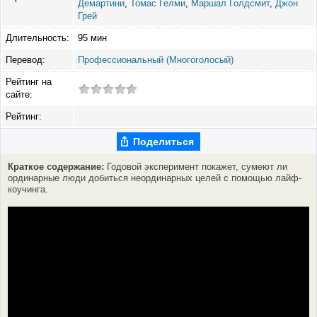
Демартини
,
Томас Гелми
,
Маршал Голдсмит
,
Джон
Грей
Длительность:
95 мин
Перевод:
Профессиональный (Многоголосый)
Рейтинг на
сайте:
Рейтинг:
Поделиться
Краткое содержание:
Годовой эксперимент покажет, сумеют ли
ординарные люди добиться неординарных целей с помощью лайф-
коучинга.