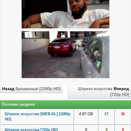
Назад
Брошенные [1080p HD]
Штрихи искусства
Вперед
[720p HD]
Похожие раздачи
Штрихи искусства [WEB-DL] [1080p
4.87 GB
27
36
HD]
Штрихи искусства [720p HD]
0
0
0