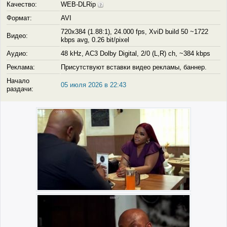
Качество:
WEB-DLRip
Формат:
AVI
720x384 (1.88:1), 24.000 fps, XviD build 50 ~1722
Видео:
kbps avg, 0.26 bit/pixel
Аудио:
48 kHz, AC3 Dolby Digital, 2/0 (L,R) ch, ~384 kbps
Реклама:
Присутствуют вставки видео рекламы, баннер.
Начало
05 июля 2026 в 22:43
раздачи: