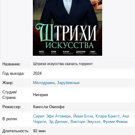
Название:
Штрихи искусства скачать торрент
Год выхода:
2024
Жанр:
Мелодрама
,
Зарубежные
Студия/
Нигерия
Страна:
Режиссер:
Кингсли Омоэфе
Сирил Эфе Атомере
,
Йеми Блэк
,
Клара Бриггс
,
Аки
В ролях:
Чарити
,
Эд Деннис
,
Виктори Эмуэхе
,
Фунми Фемак
Длительность:
92 мин