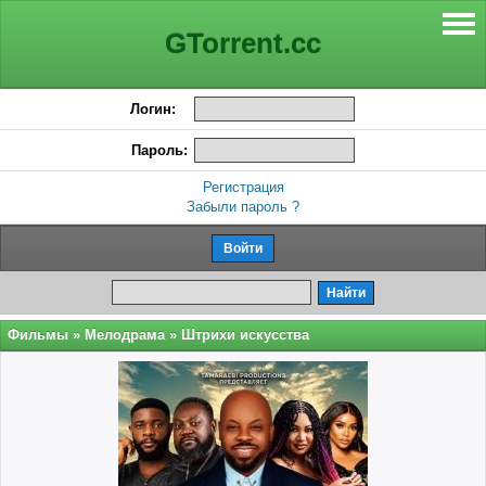
GTorrent.cc
Логин:
Пароль:
Регистрация
Забыли пароль ?
Фильмы
»
Мелодрама
» Штрихи искусства