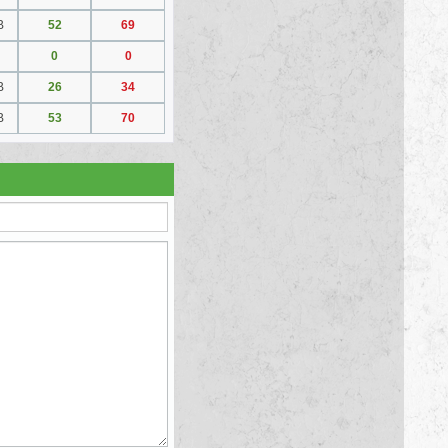
B
52
69
0
0
B
26
34
B
53
70