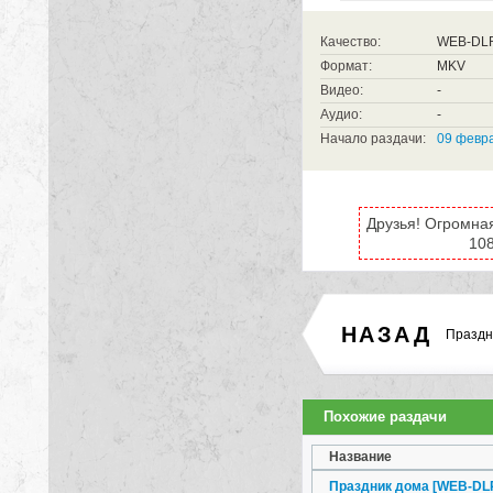
Качество:
WEB-DL
Формат:
MKV
Видео:
-
Аудио:
-
Начало раздачи:
09 февра
Друзья! Огромна
108
НАЗАД
Праздн
Похожие раздачи
Название
Праздник дома [WEB-DLR