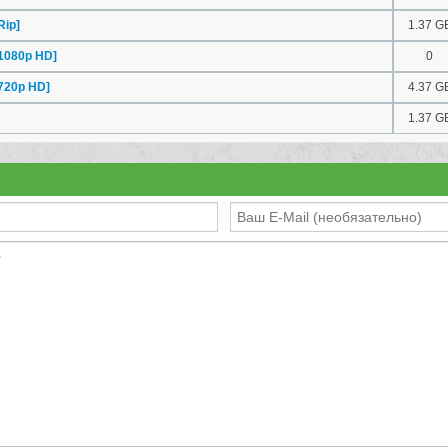
ip]
1.37 G
1080p HD]
0
720p HD]
4.37 G
1.37 G