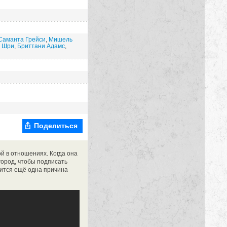
Саманта Грейси
,
Мишель
а Шри
,
Бриттани Адамс
,
Поделиться
й в отношениях. Когда она
город, чтобы подписать
вится ещё одна причина