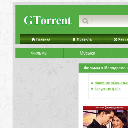
Главная
Правила
Как с
Фильмы
Музыка
Фильмы
»
Мелодрама
»