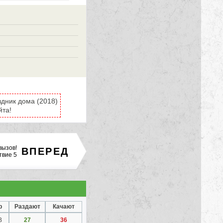
дник дома (2018)
йта!
вызов!
ВПЕРЕД
твие 5
р
Раздают
Качают
B
27
36