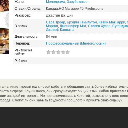
Жанр:
Мелодрама
,
Зарубежные
Студия/Страна:
Канада,HQ Marquee #5 Productions
Режиссер:
Джастин Дж. Дик
Сара Троер
,
Брэдли Гамильтон
,
Кевин МакГарри
,
В ролях:
Морган
,
Дженнифер Мот
,
Стивен Хусар
,
Сугендж
Джозеф Канната
Длительность:
84 мин
Перевод:
Профессиональный (Многоголосый)
Рейтинг на
сайте:
Рейтинг:
та начинает новый год с новой работы и обещания стать более избирательно
риста в сфере шоу-бизнеса, они сразу находят общий язык. Райан приехал в 
шим звездой интернета. Но познакомившись с Кристой, возможно, у него поя
ороде. Смогут ли они забыть трудности прошлого и принять свою судьбу?