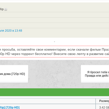
Rip
ля 2020 в 13:48
-
я просьба, оставляйте свои комментарии, если скачали фильм Праз
0p HD через торрент бесплатно! Внесите свою лепту в развитие са
Я бросил тебе 
ик дома [720p HD]
Правда или дейс
Разме
ip] [720p HD]
3.42 G