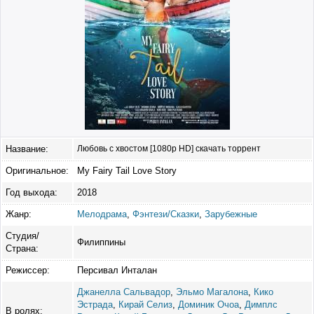
Название:
Любовь с хвостом [1080p HD] скачать торрент
Оригинальное:
My Fairy Tail Love Story
Год выхода:
2018
Жанр:
Мелодрама
,
Фэнтези/Сказки
,
Зарубежные
Студия/
Филиппины
Страна:
Режиссер:
Персивал Инталан
Джанелла Сальвадор
,
Эльмо Магалона
,
Кико
Эстрада
,
Кирай Селиз
,
Доминик Очоа
,
Димплс
В ролях: