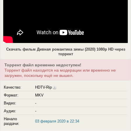
Скачать фильм Дивная романтика зимы (2020) 1080p HD через
торрент
Торрент файл временно недоступен!
Торрент файл находится на модерации или временно не
загружен, поскольку ещё не вышел.
Качество:
HDTV-Rip
Формат:
MKV
Видео:
-
Аудио:
-
Начало
03 февраля 2020 в 22:34
раздачи: