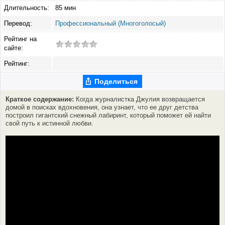
Длительность:
85 мин
Перевод:
Профессиональный (Многоголосый)
Рейтинг на
сайте:
Рейтинг:
Поделиться
Краткое содержание:
Когда журналистка Джулия возвращается
домой в поисках вдохновения, она узнает, что ее друг детства
построил гигантский снежный лабиринт, который поможет ей найти
свой путь к истинной любви.