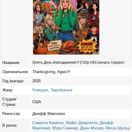
Название:
Опять День благодарения?! [720p HD] скачать торрент
Оригинальное:
Thanksgiving, Again?!
Год выхода:
2025
Жанр:
Комедия
,
Зарубежные
Студия/
США
Страна:
Режиссер:
Джефф Маколино
Саманта Кеваско
,
Майкл Джиргенти
,
Джефф
В ролях:
Маколино
,
Мэри Скиннер
,
Джон Мэсиаг
,
Меган Шульц