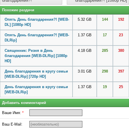
благодарения?!
благодарения?! [1080p HD]
Похожие раздачи
Опять День благодарения?! [WEB-
5.32 GB
144
192
DL] [1080p HD]
Опять День благодарения?! [WEB-
1.37 GB
17
23
DLRip]
Священник: Резня в День
4.18 GB
285
380
благодарения [WEB-DLRip] [1080p
HD]
День благодарения в кругу семьи
3.01 GB
298
397
[WEB-DLRip] [720p HD]
День благодарения в кругу семьи
1.37 GB
19
25
[WEB-DLRip]
Добавить комментарий
Ваше Имя:
*
Ваш E-Mail: