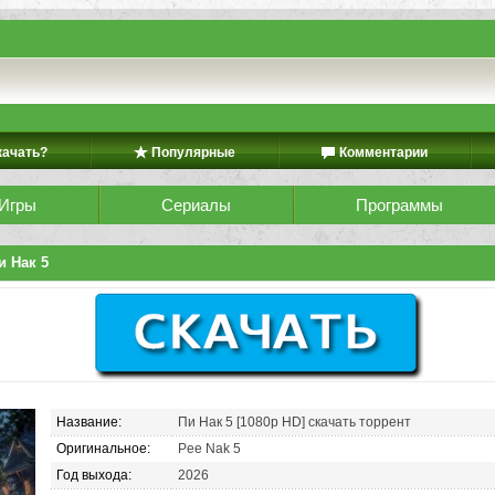
качать?
Популярные
Комментарии
Игры
Сериалы
Программы
и Нак 5
Название:
Пи Нак 5 [1080p HD] скачать торрент
Оригинальное:
Pee Nak 5
Год выхода:
2026