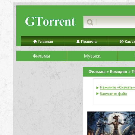
Главная
Правила
Как с
Фильмы
Музыка
Фильмы
»
Комедия
» П