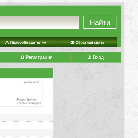
Найти
Правообладателям
Обратная связь
Регистрация
Вход