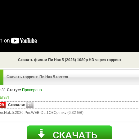
Скачать фильм Пи Нак 5 (2026) 1080p HD через торрент
Скачать торрент: Пи Нак 5.torrent
0:31
Статус:
Проверено
чать?]
29
Скачали:
71
e.Nak.5.2026.Pm.WEB-DL.1O8Op.mkv (6.32 GB)