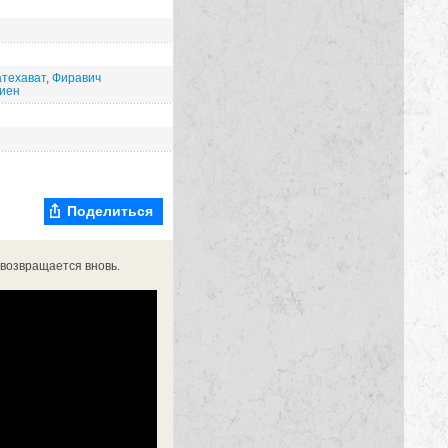
атехават
,
Фиравич
тиен
Поделиться
 возвращается вновь.