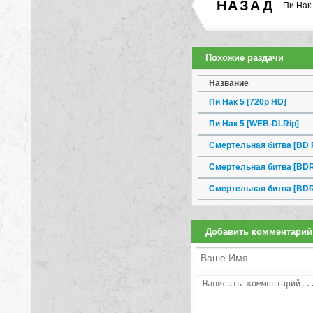
НАЗАД
Пи Нак 
Похожие раздачи
Название
Пи Нак 5 [720p HD]
Пи Нак 5 [WEB-DLRip]
Смертельная битва [BD 
Смертельная битва [BDRi
Смертельная битва [BDR
Добавить комментарий