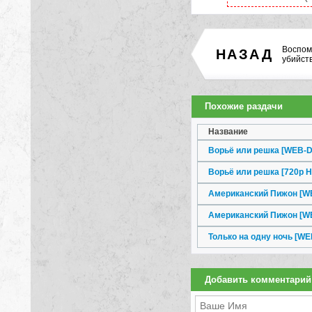
Воспом
НАЗАД
убийств
Похожие раздачи
Название
Ворьё или решка [WEB-D
Ворьё или решка [720p 
Американский Пижон [WE
Американский Пижон [W
Только на одну ночь [WE
Добавить комментарий