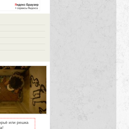
орьё или решка
а!