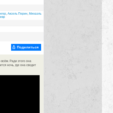
нгер
,
Аксель Перин
,
Михаэль
евр
Поделиться
 всём. Ради этого она
тся ночь, где она сводит