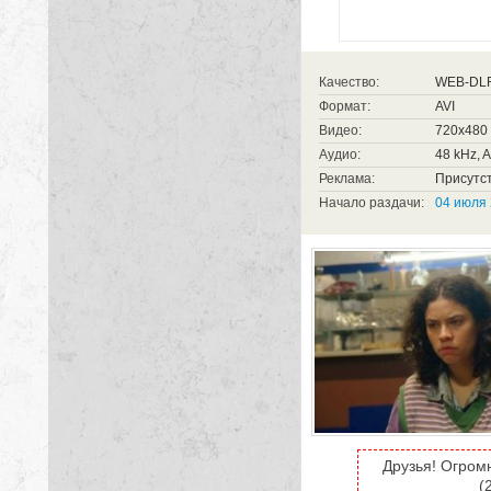
Качество:
WEB-DL
Формат:
AVI
Видео:
720x480 (
Аудио:
48 kHz, A
Реклама:
Присутст
Начало раздачи:
04 июля 
Друзья! Огром
(