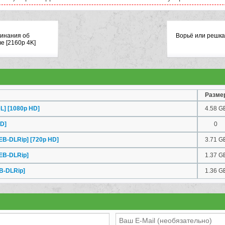
инания об
Ворьё или решка
е [2160p 4K]
Разме
L] [1080p HD]
4.58 G
HD]
0
B-DLRip] [720p HD]
3.71 G
EB-DLRip]
1.37 G
B-DLRip]
1.36 G