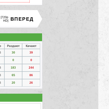
 [720p
ВПЕРЕД
HD]
р
Раздают
Качают
B
30
39
0
0
B
183
244
B
65
86
B
20
26