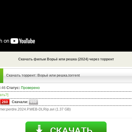
Скачать фильм Ворьё или решка (2024) через торрент
Скачать торрент: Ворьё или решка.torrent
3:46
Статус:
Проверено
чать?]
260
Скачали:
650
mer.perdre.2024.P.WEB-DLRip.avi (1.37 GB)