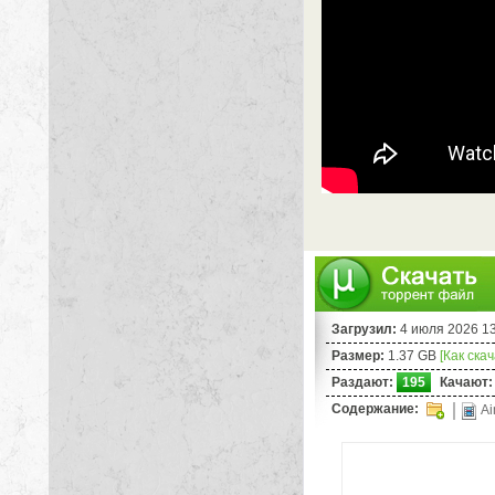
Загрузил:
4 июля 2026 1
Размер:
1.37 GB
[Как ска
Раздают:
195
Качают:
Содержание:
Ai