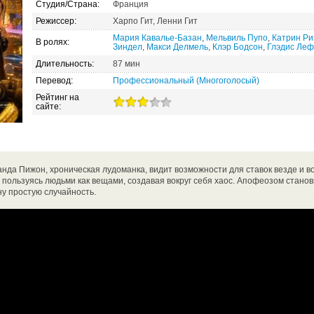
Студия/Страна:
Франция
Режиссер:
Харпо Гит, Ленни Гит
Мария Кавалье-Базан
,
Мельвиль Пупо
,
Катрин Ри
В ролях:
Зиндел
,
Макси Делмель
,
Клэр Бодсон
,
Глэдис Леф
Длительность:
87 мин
Перевод:
Профессиональный (Многоголосый)
Рейтинг на
сайте:
нда Пижон, хроническая лудоманка, видит возможности для ставок везде и во
, пользуясь людьми как вещами, создавая вокруг себя хаос. Апофеозом станови
ну простую случайность.