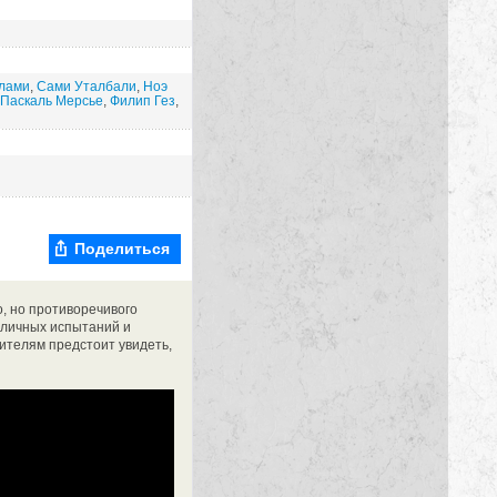
лами
,
Сами Уталбали
,
Ноэ
Паскаль Мерсье
,
Филип Гез
,
Поделиться
, но противоречивого
т личных испытаний и
ителям предстоит увидеть,