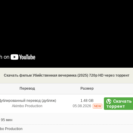
Скачать фильм Убийственная вечеринка (2025) 720p HD через торрент
Перевод
Размер
Скачать
Дублированный перевод (дубляж)
1.48 GB
торрент
Akimbo Production
05.08.2026
NEW
95 мин
bo Production