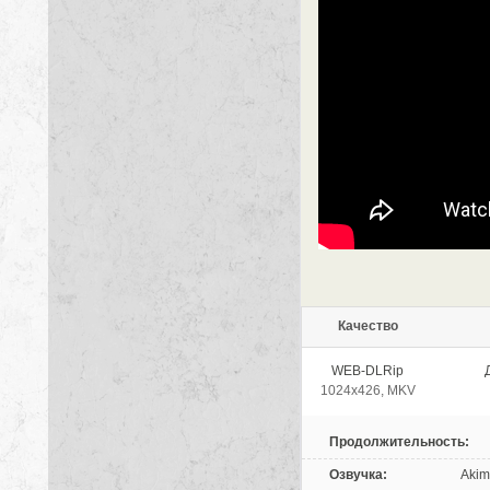
Качество
WEB-DLRip
1024x426, MKV
Продолжительность:
Озвучка:
Akim