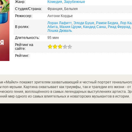
Жанр:
Комедия
,
Зарубежные
Студия/Страна:
Франция, Бельгия
Режиссер:
Антони Кордье
Лоран Лафитт
,
Элоди Буше
,
Рамзи Бедиа
,
Лор Ка
В ролях:
Абита
,
Махия Цруки
,
Кандид Санш
,
Риад Феррад
,
Лошка Дюваль
Длительность:
95 мин
Рейтинг на
сайте:
Рейтинг:
м «Майкл» покажет зрителям захватывающий и честный портрет гениального
м поп-музыки. Картина охватывает как триумфы, так и трагедии его жизни - о
ческого гения, воплощённого в самых легендарных выступлениях артиста. Зр
енний мир одного из самых влиятельных и новаторских музыкантов в истории.