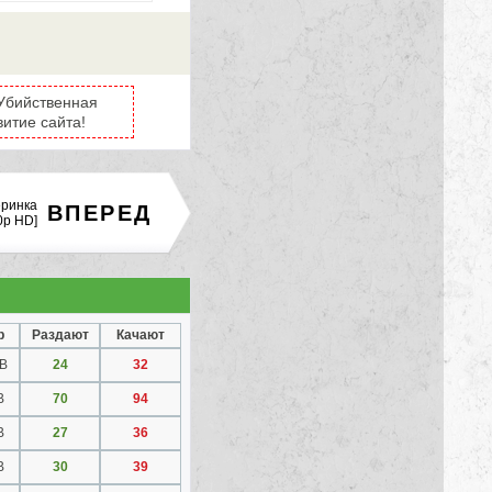
 Убийственная
витие сайта!
еринка
ВПЕРЕД
0p HD]
р
Раздают
Качают
GB
24
32
B
70
94
B
27
36
B
30
39