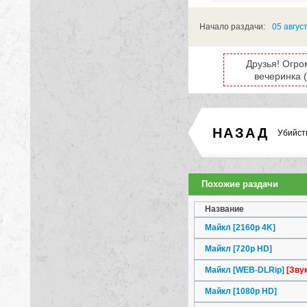
Аудио:
1. R
2. U
Начало раздачи:
05 авгус
Субтитры:
Russi
Друзья! Огро
Содержание:
вечеринка (
Начало раздачи:
8 ию
НАЗАД
Убийст
Похожие раздачи
Название
Майкл [2160p 4K]
Майкл [720p HD]
Майкл [WEB-DLRip]
[Звук
Майкл [1080p HD]