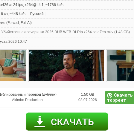
x426 at 24 fps, x264@L4.1, ~1786 kb/s
6 ch, ~448 kb/s - | Русский |
ие (Forced, Full AI)
Убийственная вечеринка.2025.DUB.WEB-DLRip.x264.seleZen.mkv (1.48 GB)
густа 2026 10:47
Скачать
Дублированный перевод (дубляж)
1.50 GB
торрент
Akimbo Production
08.07.2026
95 мин
bo Production
-4 AVC, 1621 Kb/s, 1024x426