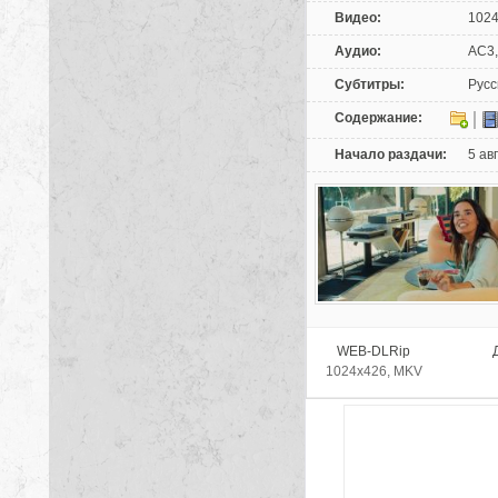
Видео:
1024
Аудио:
AC3, 
Субтитры:
Русск
Содержание:
Начало раздачи:
5 ав
WEB-DLRip
1024x426, MKV
Продолжительность:
Озвучка:
Akim
Видео:
MPEG