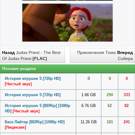
Назад
Judas Priest - The Best
Приключения Тома
Вперед
Of Judas Priest
[FLAC]
Сойера
Похожие раздачи
История игрушек 5 [720p HD]
0
0
0
[Чистый звук]
История игрушек 5 [720p HD]
1.66 GB
250
333
История игрушек 5 [BDRip] [1080p
6.76 GB
62
82
HD]
[Чистый звук]
Базз Лайтер [BDRip] [1080p HD]
11.26 GB
181
241
[Лицензия]