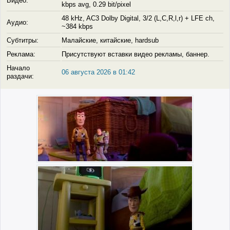
Видео:
kbps avg, 0.29 bit/pixel
48 kHz, AC3 Dolby Digital, 3/2 (L,C,R,l,r) + LFE ch,
Аудио:
~384 kbps
Субтитры:
Малайские, китайские, hardsub
Реклама:
Присутствуют вставки видео рекламы, баннер.
Начало
06 августа 2026 в 01:42
раздачи: