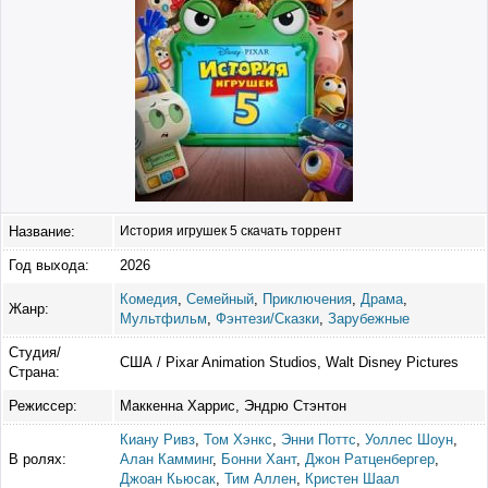
Название:
История игрушек 5 скачать торрент
Год выхода:
2026
Комедия
,
Семейный
,
Приключения
,
Драма
,
Жанр:
Мультфильм
,
Фэнтези/Сказки
,
Зарубежные
Студия/
США / Pixar Animation Studios, Walt Disney Pictures
Страна:
Режиссер:
Маккенна Харрис, Эндрю Стэнтон
Киану Ривз
,
Том Хэнкс
,
Энни Поттс
,
Уоллес Шоун
,
В ролях:
Алан Камминг
,
Бонни Хант
,
Джон Ратценбергер
,
Джоан Кьюсак
,
Тим Аллен
,
Кристен Шаал