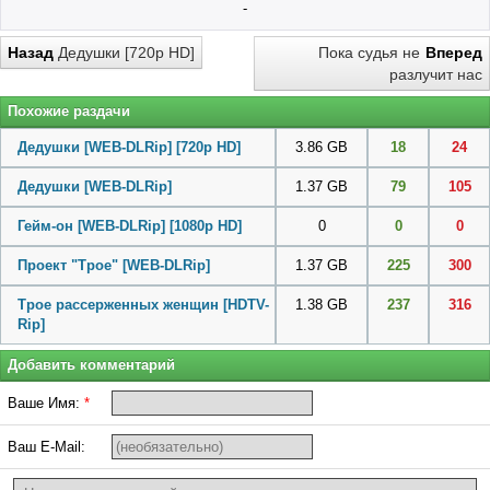
-
Назад
Дедушки [720p HD]
Пока судья не
Вперед
разлучит нас
Похожие раздачи
Дедушки [WEB-DLRip] [720p HD]
3.86 GB
18
24
Дедушки [WEB-DLRip]
1.37 GB
79
105
Гейм-он [WEB-DLRip] [1080p HD]
0
0
0
Проект "Трое" [WEB-DLRip]
1.37 GB
225
300
Трое рассерженных женщин [HDTV-
1.38 GB
237
316
Rip]
Добавить комментарий
Ваше Имя:
*
Ваш E-Mail: