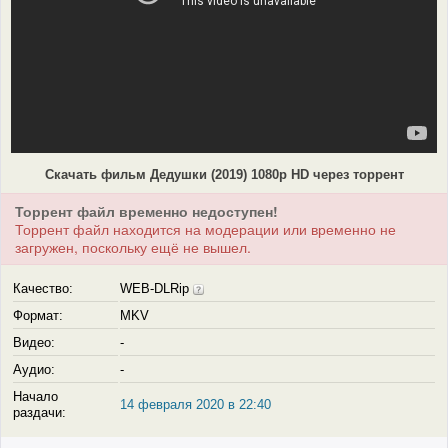
Скачать фильм Дедушки (2019) 1080p HD через торрент
Торрент файл временно недоступен!
Торрент файл находится на модерации или временно не
загружен, поскольку ещё не вышел.
Качество:
WEB-DLRip
Формат:
MKV
Видео:
-
Аудио:
-
Начало
14 февраля 2020 в 22:40
раздачи: