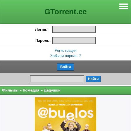
GTorrent.cc
Логин:
Пароль:
Регистрация
Забыли пароль ?
Фильмы
»
Комедия
» Дедушки