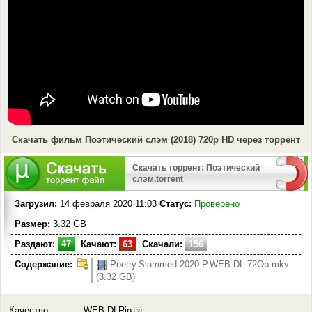
Скачать фильм Поэтический слэм (2018) 720p HD через торрент
Скачать торрент: Поэтический
слэм.torrent
Загрузил:
14 февраля 2020 11:03
Статус:
Проверено
Размер:
3.32 GB
Раздают:
47
Качают:
63
Скачали:
156
Содержание:
Poetry.Slammed.2020.P.WEB-DL.72Op.mkv
(3.32 GB)
Качество:
WEB-DLRip