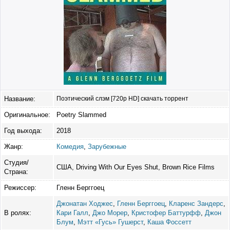
Название:
Поэтический слэм [720p HD] скачать торрент
Оригинальное:
Poetry Slammed
Год выхода:
2018
Жанр:
Комедия
,
Зарубежные
Студия/
США, Driving With Our Eyes Shut, Brown Rice Films
Страна:
Режиссер:
Гленн Берггоец
Джонатан Ходжес
,
Гленн Берггоец
,
Кларенс Зандерс
,
В ролях:
Кари Галл
,
Джо Морер
,
Кристофер Баттурфф
,
Джон
Блум
,
Мэтт «Гусь» Гушерст
,
Каша Фоссетт