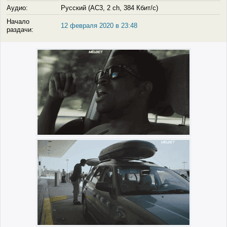
Аудио:
Русский (AC3, 2 ch, 384 Кбит/с)
Начало
12 февраля 2020 в 23:48
раздачи: