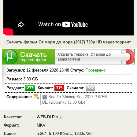
Скачать фильм От моря до моря (2017) 720p HD через торрент
Скачать торрент: От моря до
моря.torrent
Загрузил:
12 февраля 2020 23:48
Статус:
Проверено
Размер:
3.33 GB
Раздают:
237
Качают:
315
Скачали:
787
Содержание:
Sea.To.Shining.Sea.2017.P.WEB-
DL.72Op.mkv (3.33 GB)
Качество:
WEB-DLRip
Формат:
MKV
Видео:
h.264, 5 199 Кбит/с, 1280x720