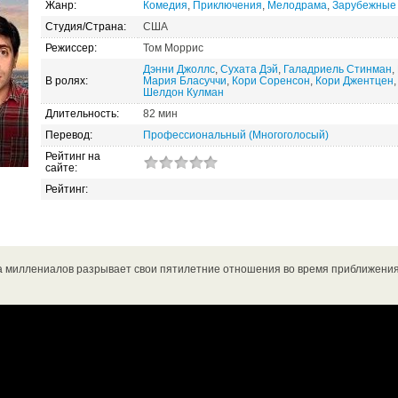
Жанр:
Комедия
,
Приключения
,
Мелодрама
,
Зарубежные
Студия/Страна:
США
Режиссер:
Том Моррис
Дэнни Джоллс
,
Сухата Дэй
,
Галадриель Стинман
,
В ролях:
Мария Бласуччи
,
Кори Соренсон
,
Кори Джентцен
Шелдон Кулман
Длительность:
82 мин
Перевод:
Профессиональный (Многоголосый)
Рейтинг на
сайте:
Рейтинг:
 миллениалов разрывает свои пятилетние отношения во время приближения 