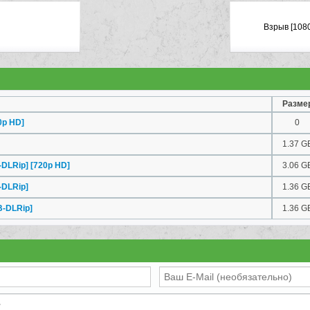
Взрыв [108
Разме
0p HD]
0
1.37 G
DLRip] [720p HD]
3.06 G
-DLRip]
1.36 G
-DLRip]
1.36 G