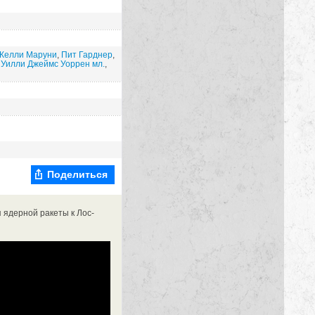
Келли Маруни
,
Пит Гарднер
,
,
Уилли Джеймс Уоррен мл.
,
Поделиться
ядерной ракеты к Лос-