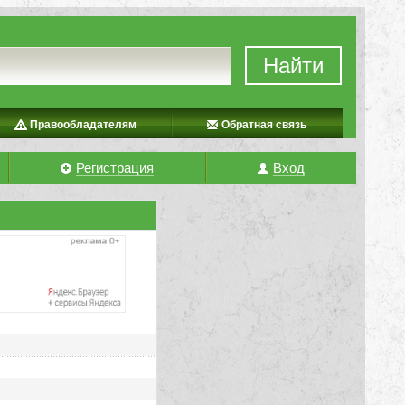
Найти
Правообладателям
Обратная связь
Регистрация
Вход