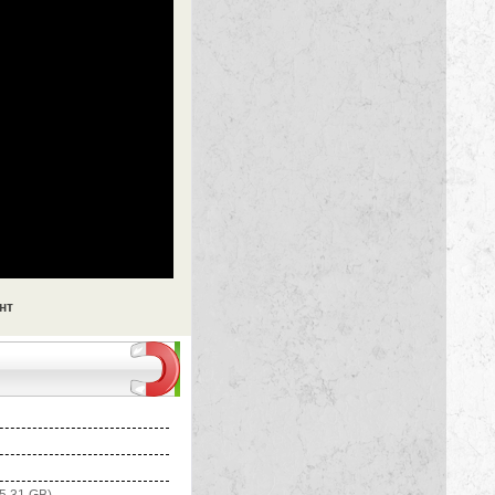
нт
5.31 GB)