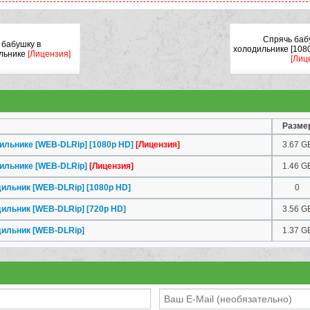
Спрячь баб
 бабушку в
холодильнике [108
льнике
[Лицензия]
[Лиц
Разме
ильнике [WEB-DLRip] [1080p HD]
[Лицензия]
3.67 G
ильнике [WEB-DLRip]
[Лицензия]
1.46 G
ильник [WEB-DLRip] [1080p HD]
0
ильник [WEB-DLRip] [720p HD]
3.56 G
дильник [WEB-DLRip]
1.37 G