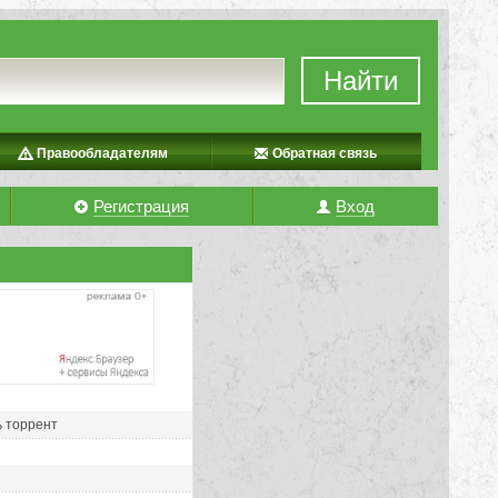
Найти
Правообладателям
Обратная связь
Регистрация
Вход
ь торрент