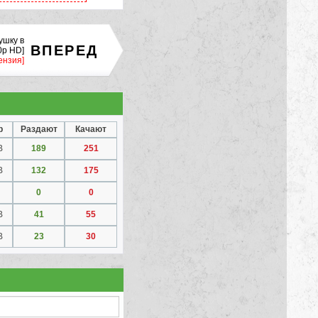
ушку в
ВПЕРЕД
0p HD]
ензия]
р
Раздают
Качают
B
189
251
B
132
175
0
0
B
41
55
B
23
30