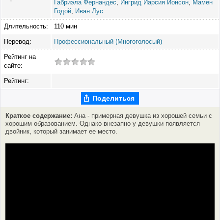
Габриэла Фернандес
,
Ингрид Йарсия Йонсон
,
Мамен
Годой
,
Иван Лус
Длительность:
110 мин
Перевод:
Профессиональный (Многоголосый)
Рейтинг на
сайте:
Рейтинг:
Поделиться
Краткое содержание:
Ана - примерная девушка из хорошей семьи с
хорошим образованием. Однако внезапно у девушки появляется
двойник, который занимает ее место.