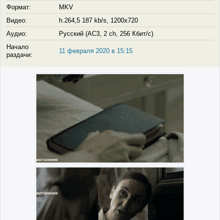
Формат:
MKV
Видео:
h.264,5 187 kb/s, 1200x720
Аудио:
Русский (AC3, 2 ch, 256 Кбит/с)
Начало
11 февраля 2020 в 15:15
раздачи: