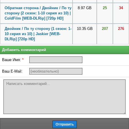
Обратная сторона / Двойник / По ту
8.97 GB
25
34
сторону (2 сезон: 1-10 серия из 10) |
ColdFilm [WEB-DLRip] [720p HD]
Двойник / По ту сторону (1 сезон: 1-
10.35 GB
207
276
10 серия из 10) | Jaskier [WEB-
DLRip] [720p HD]
Добавить комментарий
Ваше Имя:
*
Ваш E-Mail: