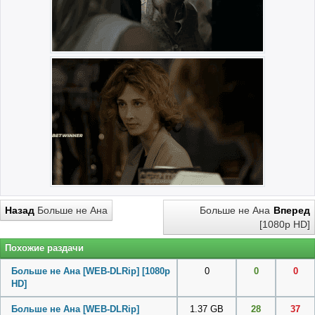
Назад
Больше не Ана
Больше не Ана
Вперед
[1080p HD]
Похожие раздачи
Больше не Ана [WEB-DLRip] [1080p
0
0
0
HD]
Больше не Ана [WEB-DLRip]
1.37 GB
28
37