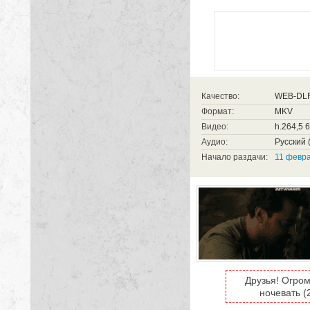
Качество:
WEB-DL
Формат:
MKV
Видео:
h.264,5 
Аудио:
Русский (
Начало раздачи:
11 февра
Друзья! Огром
ночевать (