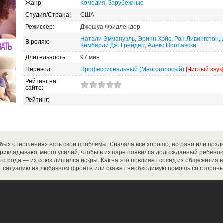
Жанр:
Комедия
,
Зарубежные
Студия/Страна:
США
Режиссер:
Джошуа Фридлендер
Натали Эммануэль
,
Эринн Хэйс
,
Рон Ливингстон
,
В ролях:
Кимберли Дж. Грейдер
,
Алекс Поплавски
Длительность:
97 мин
Перевод:
Профессиональный (Многоголосый)
[Чистый звук]
Рейтинг на
сайте:
Рейтинг:
бых отношениях есть свои проблемы. Сначала всё хорошо, но рано или позд
прикладывают много усилий, чтобы в их паре появился долгожданный ребенок
о рода — их союз лишился искры. Как на это повлияет сосед из общежития 
ит ситуацию на любовном фронте или окажет необходимую помощь со сторон