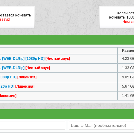
Холли ос
остается ночевать
ночевать [108
 звук]
[Чистый
Разме
 [WEB-DLRip] [1080p HD]
[Чистый звук]
4.23 G
ь [WEB-DLRip]
[Чистый звук]
1.33 G
1080p HD]
[Лицензия]
9.05 G
720p HD]
[Лицензия]
5.67 G
Лицензия]
1.41 G