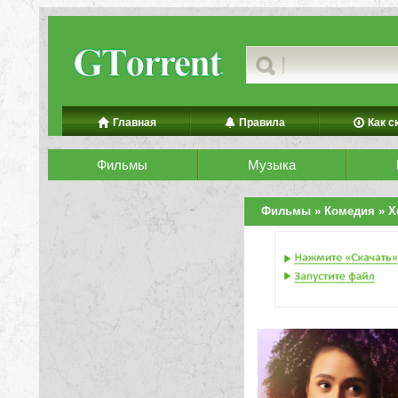
Главная
Правила
Как с
Фильмы
Музыка
Фильмы
»
Комедия
» Х