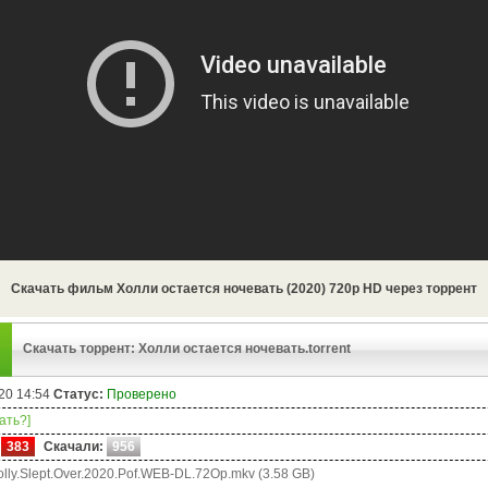
Скачать фильм Холли остается ночевать (2020) 720p HD через торрент
Скачать торрент: Холли остается ночевать.torrent
20 14:54
Статус:
Проверено
чать?]
383
Скачали:
956
lly.Slept.Over.2020.Pof.WEB-DL.72Op.mkv (3.58 GB)