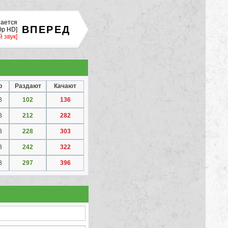
тается
ВПЕРЕД
0p HD]
 звук]
р
Раздают
Качают
B
102
136
B
212
282
B
228
303
B
242
322
B
297
396