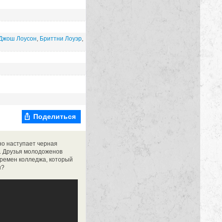
Джош Лоусон
,
Бриттни Лоуэр
,
Поделиться
но наступает черная
. Друзья молодоженов
времен колледжа, который
ы?