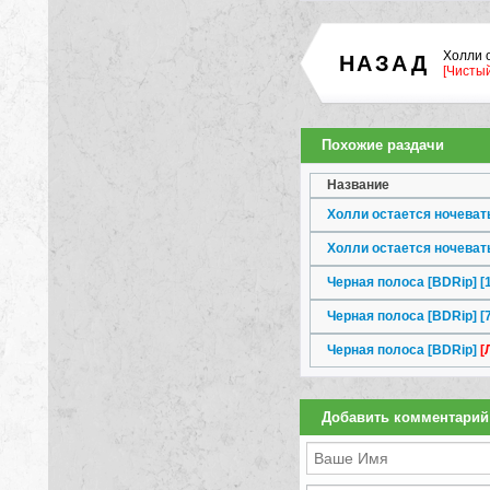
Холли 
НАЗАД
[Чистый
Похожие раздачи
Название
Холли остается ночевать
Холли остается ночеват
Черная полоса [BDRip] [
Черная полоса [BDRip] [
Черная полоса [BDRip]
[
Добавить комментарий