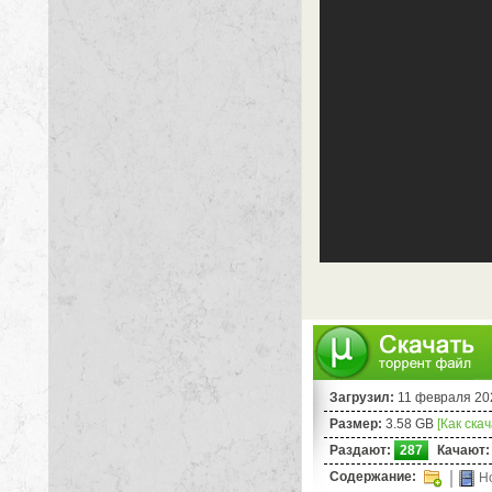
Загрузил:
11 февраля 20
Размер:
3.58 GB
[Как ска
Раздают:
287
Качают:
Содержание:
Ho