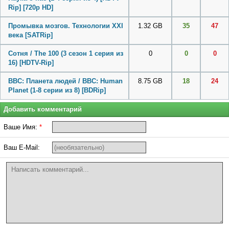
Rip] [720p HD]
Промывка мозгов. Технологии XXI
1.32 GB
35
47
века [SATRip]
Сотня / The 100 (3 сезон 1 серия из
0
0
0
16) [HDTV-Rip]
BBC: Планета людей / BBC: Human
8.75 GB
18
24
Planet (1-8 серии из 8) [BDRip]
Добавить комментарий
Ваше Имя:
*
Ваш E-Mail: