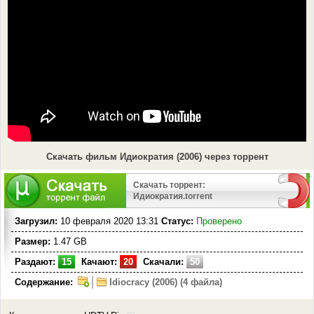
Скачать фильм Идиократия (2006) через торрент
Скачать торрент:
Идиократия.torrent
Загрузил:
10 февраля 2020 13:31
Статус:
Проверено
Размер:
1.47 GB
Раздают:
15
Качают:
20
Скачали:
50
Содержание:
Idiocracy (2006) (4 файла)