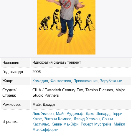
Название:
Идиократия скачать торрент
Год выхода:
2006
Жанр:
Комедия
,
Фантастика
,
Приключения
,
Зарубежные
Студия/
США / Twentieth Century Fox, Ternion Pictures, Major
Страна:
Studio Partners
Режиссер:
Майк Джадж
Люк Уилсон
,
Майя Рудольф
,
Дэкс Шепард
,
Терри
Крюс
,
Энтони Кампос
,
Дэвид Херман
,
Сонни
В ролях:
Кастильо
,
Кевин МакЭфи
,
Роберт Мусгрейв
,
Майкл
МакКафферти