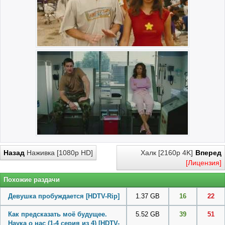
Назад
Наживка [1080p HD]
Халк [2160p 4K]
Вперед
[Лицензия]
Похожие раздачи
Девушка пробуждается [HDTV-Rip]
1.37 GB
16
22
Как предсказать моё будущее.
5.52 GB
39
51
Наука о нас (1-4 серия из 4) [HDTV-