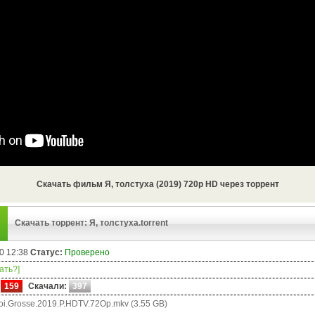
Скачать фильм Я, толстуха (2019) 720p HD через торрент
Скачать торрент: Я, толстуха.torrent
0 12:38
Статус:
Проверено
чать?]
159
Скачали:
397
i.Grosse.2019.P.HDTV.72Op.mkv (3.55 GB)