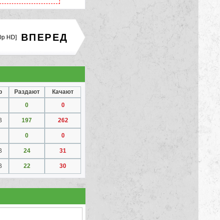
ВПЕРЕД
0p HD]
р
Раздают
Качают
0
0
B
197
262
0
0
B
24
31
B
22
30