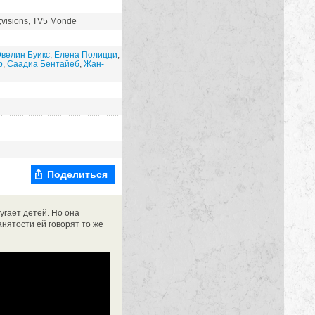
;visions, TV5 Monde
велин Буикс
,
Елена Полицци
,
р
,
Саадиа Бентайеб
,
Жан-
Поделиться
угает детей. Но она
анятости ей говорят то же