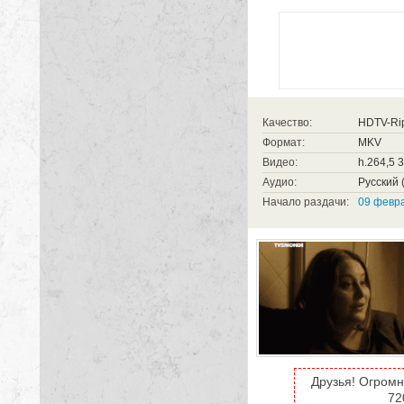
Качество:
HDTV-Ri
Формат:
MKV
Видео:
h.264,5 
Аудио:
Русский (
Начало раздачи:
09 февра
Друзья! Огромн
72