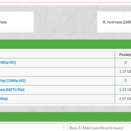
туха
Я, толстуха [108
Разме
1080p HD]
0
1.37 G
ip] [1080p HD]
0
ам [HDTV-Rip]
1.37 G
DRip]
2.07 G