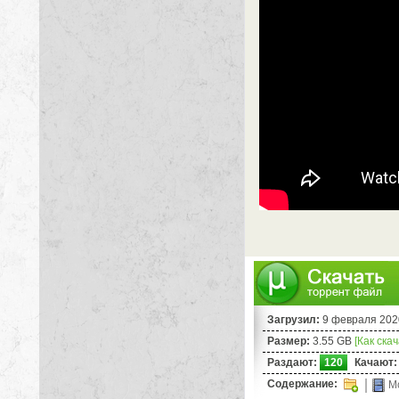
Загрузил:
9 февраля 202
Размер:
3.55 GB
[Как ска
Раздают:
120
Качают:
Содержание:
Mo