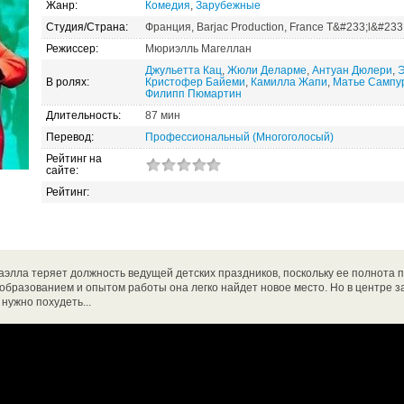
Жанр:
Комедия
,
Зарубежные
Студия/Страна:
Франция, Barjac Production, France T&#233;l&#233
Режиссер:
Мюриэлль Магеллан
Джульетта Кац
,
Жюли Деларме
,
Антуан Дюлери
,
Э
В ролях:
Кристофер Байеми
,
Камилла Жапи
,
Матье Сампу
Филипп Пюмартин
Длительность:
87 мин
Перевод:
Профессиональный (Многоголосый)
Рейтинг на
сайте:
Рейтинг:
элла теряет должность ведущей детских праздников, поскольку ее полнота п
 образованием и опытом работы она легко найдет новое место. Но в центре з
нужно похудеть...