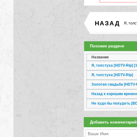
НАЗАД
Я, толс
Похожие раздачи
Название
Я, толстуха [HDTV-Rip] [
Я, толстуха [HDTV-Rip]
Золотая свадьба [HDTV-R
Назад к хорошим времен
Не худо бы похудеть [B
Добавить комментарий