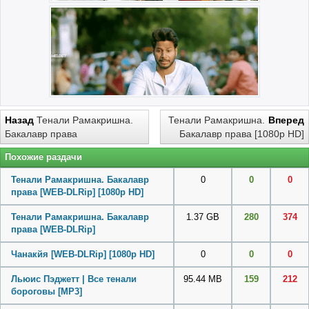
Назад
Тенали Рамакришна.
Тенали Рамакришна.
Вперед
Бакалавр права
Бакалавр права [1080p HD]
Похожие раздачи
Тенали Рамакришна. Бакалавр
0
0
0
права [WEB-DLRip] [1080p HD]
Тенали Рамакришна. Бакалавр
1.37 GB
280
374
права [WEB-DLRip]
Чанакйя [WEB-DLRip] [1080p HD]
0
0
0
Льюис Пэджетт | Все тенали
95.44 MB
159
212
бороговы
[MP3]