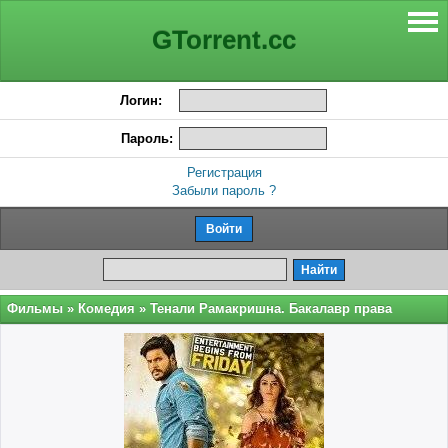
GTorrent.cc
Логин:
Пароль:
Регистрация
Забыли пароль ?
Фильмы
»
Комедия
» Тенали Рамакришна. Бакалавр права