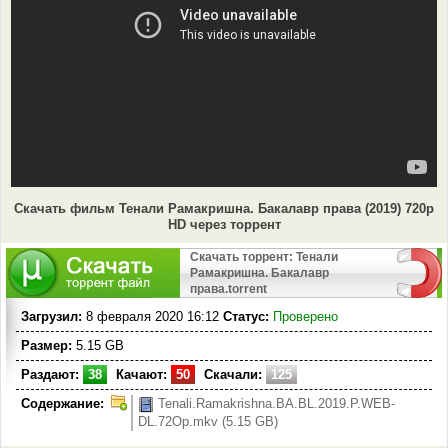
Скачать фильм Тенали Рамакришна. Бакалавр права (2019) 720p
HD через торрент
Скачать торрент: Тенали
Рамакришна. Бакалавр
права.torrent
Загрузил:
8 февраля 2020 16:12
Статус:
Проверено
Размер:
5.15 GB
Раздают:
38
Качают:
50
Скачали:
125
Содержание:
Tenali.Ramakrishna.BA.BL.2019.P.WEB-
DL.72Op.mkv (5.15 GB)