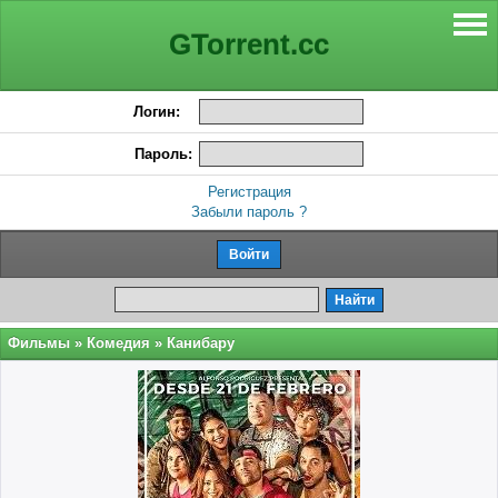
GTorrent.cc
Логин:
Пароль:
Регистрация
Забыли пароль ?
Фильмы
»
Комедия
» Канибару