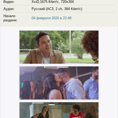
Видео:
XviD,1675 Кбит/с, 720x304
Аудио:
Русский (AC3, 2 ch, 384 Кбит/с)
Начало
04 февраля 2020 в 22:48
раздачи: