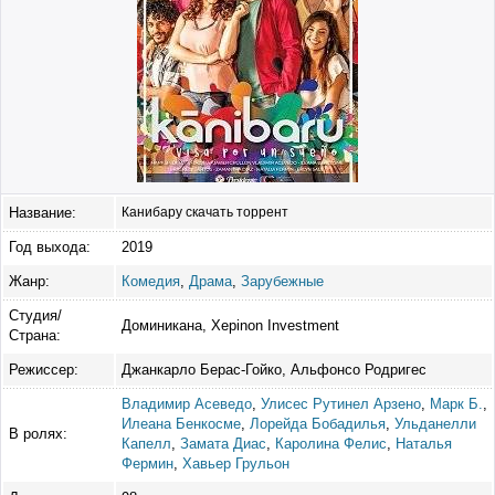
Название:
Канибару скачать торрент
Год выхода:
2019
Жанр:
Комедия
,
Драма
,
Зарубежные
Студия/
Доминикана, Xepinon Investment
Страна:
Режиссер:
Джанкарло Берас-Гойко, Альфонсо Родригес
Владимир Асеведо
,
Улисес Рутинел Арзено
,
Марк Б.
,
Илеана Бенкосме
,
Лорейда Бобадилья
,
Ульданелли
В ролях:
Капелл
,
Замата Диас
,
Каролина Фелис
,
Наталья
Фермин
,
Хавьер Грульон