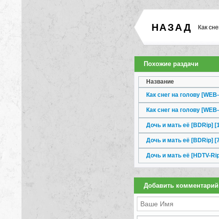
НАЗАД
Как сне
Похожие раздачи
Название
Как снег на голову [WEB
Как снег на голову [WEB
Дочь и мать её [BDRip] [
Дочь и мать её [BDRip] [
Дочь и мать её [HDTV-Rip
Добавить комментарий