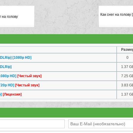
Как снег на голову 
г на голову
Разме
-DLRip] [1080p HD]
0
-DLRip]
1.37 G
1080p HD]
[Чистый звук]
7.25 G
720p HD]
[Чистый звук]
3.83 G
]
[Лицензия]
1.37 G