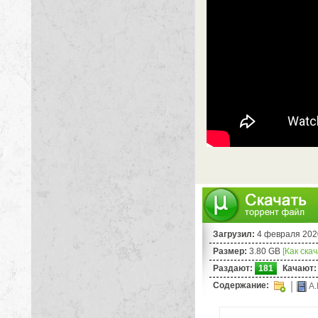
Загрузил:
4 февраля 202
Размер:
3.80 GB
[Как ска
Раздают:
181
Качают:
Содержание:
A.