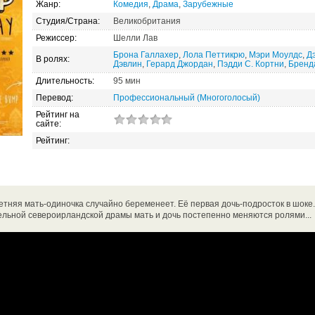
Жанр:
Комедия
,
Драма
,
Зарубежные
Студия/Страна:
Великобритания
Режиссер:
Шелли Лав
Брона Галлахер
,
Лола Петтикрю
,
Мэри Моулдс
,
Д
В ролях:
Дэвлин
,
Герард Джордан
,
Пэдди С. Кортни
,
Бренд
Длительность:
95 мин
Перевод:
Профессиональный (Многоголосый)
Рейтинг на
сайте:
Рейтинг:
етняя мать-одиночка случайно беременеет. Её первая дочь-подросток в шоке.
ельной североирландской драмы мать и дочь постепенно меняются ролями...