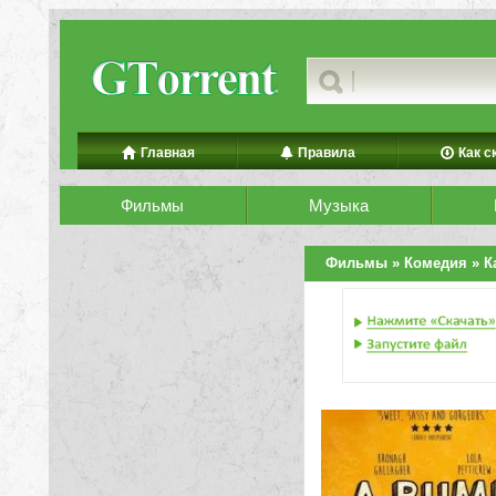
Главная
Правила
Как с
Фильмы
Музыка
Фильмы
»
Комедия
» К