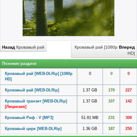
Назад
Кровавый рай
Кровавый рай [1080p
Вперед
HD]
Похожие раздачи
Кровавый рай [WEB-DLRip] [1080p
0
0
0
HD]
Кровавый рай [WEB-DLRip]
1.37 GB
170
227
Кровавый транзит [WEB-DLRip]
1.37 GB
107
142
[Лицензия]
Кровавый Риф - V
[MP3]
51.81 MB
231
308
Кровавый цирк [WEB-DLRip]
1.36 GB
187
250