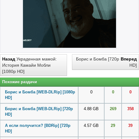
Назад
Украденная мамой:
Борис и Бомба [720p
Вперед
История Камайи Мобли
HD]
[1080p HD]
Похожие раздачи
Борис и Бомба [WEB-DLRip] [1080p
0
0
0
HD]
Борис и Бомба [WEB-DLRip] [720p
4.88 GB
269
358
HD]
А если получится? [BDRip] [720p
4.57 GB
29
39
HD]