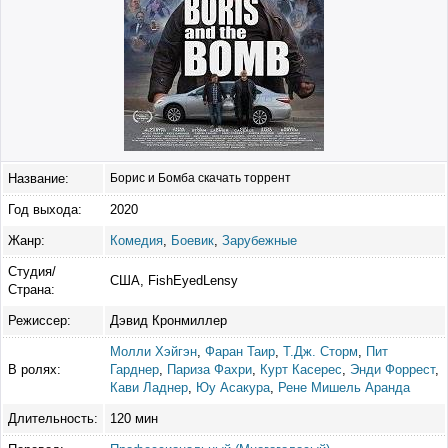
Название:
Борис и Бомба скачать торрент
Год выхода:
2020
Жанр:
Комедия
,
Боевик
,
Зарубежные
Студия/
США, FishEyedLensy
Страна:
Режиссер:
Дэвид Кронмиллер
Молли Хэйгэн
,
Фаран Таир
,
Т.Дж. Сторм
,
Пит
В ролях:
Гарднер
,
Париза Фахри
,
Курт Касерес
,
Энди Форрест
,
Кави Ладнер
,
Юу Асакура
,
Рене Мишель Аранда
Длительность:
120 мин