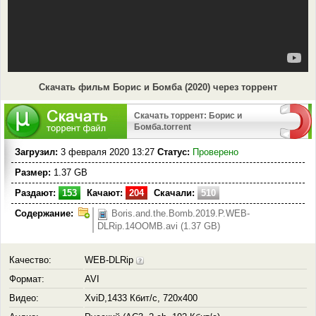
Скачать фильм Борис и Бомба (2020) через торрент
Скачать торрент: Борис и
Бомба.torrent
Загрузил:
3 февраля 2020 13:27
Статус:
Проверено
Размер:
1.37 GB
Раздают:
153
Качают:
204
Скачали:
510
Содержание:
Boris.and.the.Bomb.2019.P.WEB-
DLRip.14OOMB.avi (1.37 GB)
Качество:
WEB-DLRip
Формат:
AVI
Видео:
XviD,1433 Кбит/с, 720x400