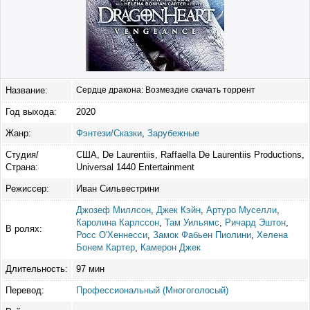
Название:
Сердце дракона: Возмездие скачать торрент
Год выхода:
2020
Жанр:
Фэнтези/Сказки
,
Зарубежные
Студия/
США, De Laurentiis, Raffaella De Laurentiis Productions,
Страна:
Universal 1440 Entertainment
Режиссер:
Иван Сильвестрини
Джозеф Миллсон
,
Джек Кэйн
,
Артуро Муселли
,
Каролина Карлссон
,
Там Уильямс
,
Ричард Эштон
,
В ролях:
Росс О'Хеннесси
,
Замок Фабьен Пиолини
,
Хелена
Бонем Картер
,
Камерон Джек
Длительность:
97 мин
Перевод:
Профессиональный (Многоголосый)