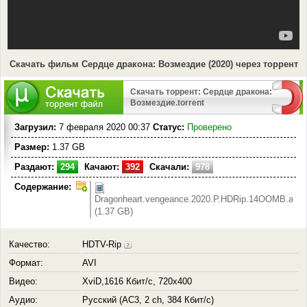
Скачать фильм Сердце дракона: Возмездие (2020) через торрент
Скачать торрент: Сердце дракона:
Возмездие.torrent
Загрузил:
7 февраля 2020 00:37
Статус:
Проверено
Размер:
1.37 GB
Раздают:
294
Качают:
392
Скачали:
978
Содержание:
Dragonheart.vengeance.2020.P.HDRip.14OOMB.avi
(1.37 GB)
Качество:
HDTV-Rip
Формат:
AVI
Видео:
XviD,1616 Кбит/с, 720x400
Аудио:
Русский (AC3, 2 ch, 384 Кбит/с)