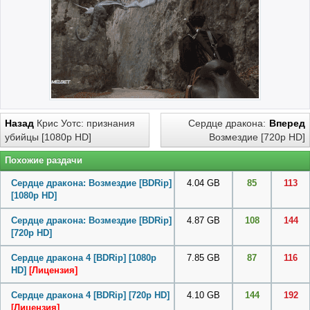
Назад
Крис Уотс: признания
Сердце дракона:
Вперед
убийцы [1080p HD]
Возмездие [720p HD]
Похожие раздачи
Сердце дракона: Возмездие [BDRip]
4.04 GB
85
113
[1080p HD]
Сердце дракона: Возмездие [BDRip]
4.87 GB
108
144
[720p HD]
Сердце дракона 4 [BDRip] [1080p
7.85 GB
87
116
HD]
[Лицензия]
Сердце дракона 4 [BDRip] [720p HD]
4.10 GB
144
192
[Лицензия]