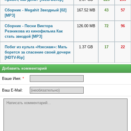
Сборник - Megahit Звездный [02]
167.52 MB
43
57
[MP3]
Cборник - Песни Виктора
126.00 MB
72
96
Резникова из кинофильма Как
стать звездой
[MP3]
Побег из культа «Нэксиам»: Мать
1.37 GB
17
22
борется за спасение своей дочери
[HDTV-Rip]
Добавить комментарий
Ваше Имя:
*
Ваш E-Mail: