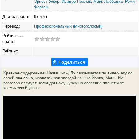
Эрнест Уокер
,
Исидор Поллак
,
Майк Лаббадиа
,
Реми
Фортен
Длительность:
97 мин
Перевод:
Профессиональный (Многоголосый)
Рейтинг на
сайте:
Рейтинг:
Поделиться
Краткое содержание:
Напившись, Лу связывается по видеочату со
своей любовью, иранской рок-звездой из Нью-Йорка, Мани. Их
разговор следует неожиданному курсу на спасение планеты от
космической угрозы.