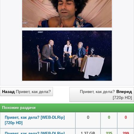
Назад
Привет, как дела?
Привет, как дела?
Вперед
[720p HD]
Похожие раздачи
Привет, как дела? [WEB-DLRip]
0
0
0
[720p HD]
Привет, как дела? [WEB-DLRip]
1.37 GB
225
299