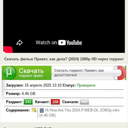
Скачать фильм Привет, как дела? (2024) 1080p HD через торрент
Скачать торрент: Привет, как
дела?.torrent
Загрузил:
15 апреля 2025 13:10
Статус:
Проверено
Размер:
4.46 GB
Раздают:
141
Качают:
188
Скачали:
469
Содержание:
Hi.How.Are.You.2024.P.WEB-DL.1O8Op.mkv
(4.46 GB)