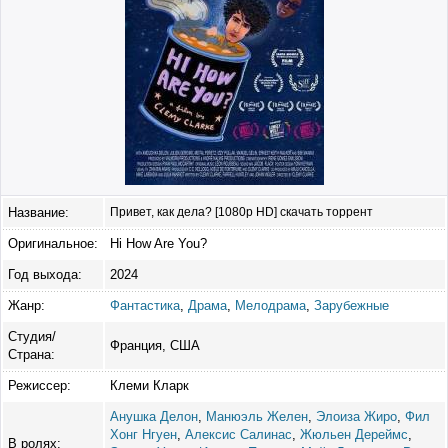
Название:
Привет, как дела? [1080p HD] скачать торрент
Оригинальное:
Hi How Are You?
Год выхода:
2024
Жанр:
Фантастика
,
Драма
,
Мелодрама
,
Зарубежные
Студия/
Франция, США
Страна:
Режиссер:
Клеми Кларк
Анушка Делон
,
Манюэль Желен
,
Элоиза Жиро
,
Фил
Хонг Нгуен
,
Алексис Салинас
,
Жюльен Дереймс
,
В ролях: