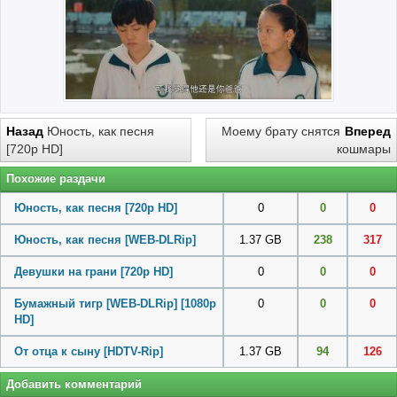
Назад
Юность, как песня
Моему брату снятся
Вперед
[720p HD]
кошмары
Похожие раздачи
Юность, как песня [720p HD]
0
0
0
Юность, как песня [WEB-DLRip]
1.37 GB
238
317
Девушки на грани [720p HD]
0
0
0
Бумажный тигр [WEB-DLRip] [1080p
0
0
0
HD]
От отца к сыну [HDTV-Rip]
1.37 GB
94
126
Добавить комментарий