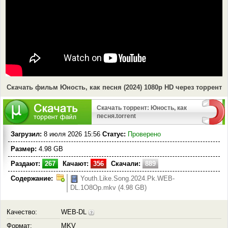
Скачать фильм Юность, как песня (2024) 1080p HD через торрент
Скачать торрент: Юность, как
песня.torrent
Загрузил:
8 июля 2026 15:56
Статус:
Проверено
Размер:
4.98 GB
Раздают:
267
Качают:
356
Скачали:
889
Содержание:
Youth.Like.Song.2024.Pk.WEB-
DL.1O8Op.mkv (4.98 GB)
Качество:
WEB-DL
Формат:
MKV