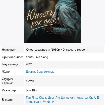
Название:
Юность, как песня [1080p HD] скачать торрент
Оригинальное:
Youth Like Song
Год выхода:
2024
Жанр:
Драма
,
Зарубежные
Студия/
Китай
Страна:
Режиссер:
Бин Ши
Тан Янь
,
Юань Цзы
,
Лю Цзиньхан
,
Кристал Сюй
,
Е
В ролях:
Шанчжуан
,
Элейн И