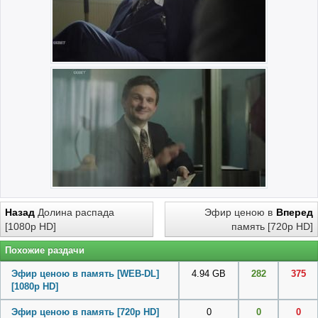
Назад
Долина распада
Эфир ценою в
Вперед
[1080p HD]
память [720p HD]
Похожие раздачи
Эфир ценою в память [WEB-DL]
4.94 GB
282
375
[1080p HD]
Эфир ценою в память [720p HD]
0
0
0