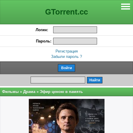
GTorrent.cc
Логин:
Пароль:
Регистрация
Забыли пароль ?
Фильмы
»
Драма
» Эфир ценою в память