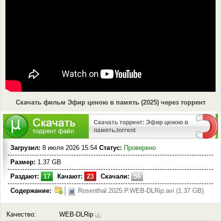
Скачать фильм Эфир ценою в память (2025) через торрент
Скачать торрент: Эфир ценою в
память.torrent
Загрузил:
8 июля 2026 15:54
Статус:
Проверено
Размер:
1.37 GB
Раздают:
17
Качают:
23
Скачали:
56
Содержание:
Rosenthal.2025.P.WEB-DLRip.avi (1.37 GB)
Качество:
WEB-DLRip