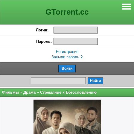
GTorrent.cc
Логин:
Пароль:
Регистрация
Забыли пароль ?
Фильмы
»
Драма
» Стремлние к Богословлению