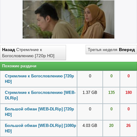
Назад
Стремлние к
Третья неделя
Вперед
Богословлению [720p HD]
Похожие раздачи
Стремлние к Богословлению [720p
0
0
0
HD]
Стремлние к Богословлению [WEB-
1.37 GB
135
180
DLRip]
Большой обман [WEB-DLRip] [720p
0
0
0
HD]
Большой обман [WEB-DLRip] [1080p
4.03 GB
20
26
HD]