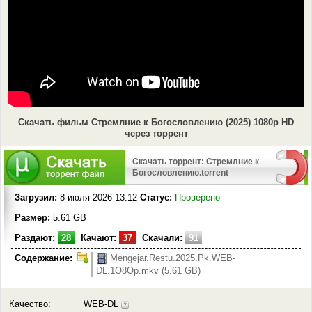
Скачать фильм Стремлние к Богословлению (2025) 1080p HD
через торрент
Скачать торрент: Стремлние к
Богословлению.torrent
Загрузил:
8 июля 2026 13:12
Статус:
Проверено
Размер:
5.61 GB
Раздают:
28
Качают:
37
Скачали:
91
Содержание:
Mengejar.Restu.2025.Pk.WEB-
DL.1O8Op.mkv (5.61 GB)
Качество:
WEB-DL