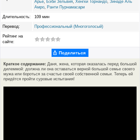
Арье
,
Бэби Зельвия
,
Хенгки Торнандо
,
Зинаде Аль
Амро
,
Ранти Пурнамасари
Длительность:
109 мин
Перевод:
Профессиональный (Многоголосый)
Рейтинг на
сайте:
Поделиться
Краткое содержание:
Даня, жена, которая оказалась перед большой
дилеммой: должна ли она оставаться верной большой семье своего
мужа или бороться за счастье своей собственной семьи. Теперь ей
придётся пройти суровые испытания!