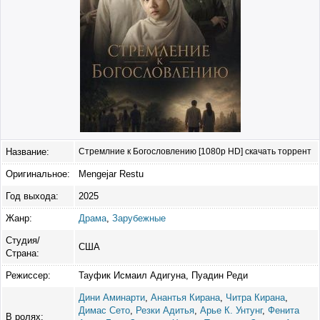
Название:
Стремлние к Богословлению [1080p HD] скачать торрент
Оригинальное:
Mengejar Restu
Год выхода:
2025
Жанр:
Драма
,
Зарубежные
Студия/
США
Страна:
Режиссер:
Тауфик Исмаил Адигуна, Пуадин Реди
Дини Аминарти
,
Анантья Кирана
,
Читра Кирана
,
Димас Сето
,
Резки Адитья
,
Арье К. Унтунг
,
Фенита
В ролях: