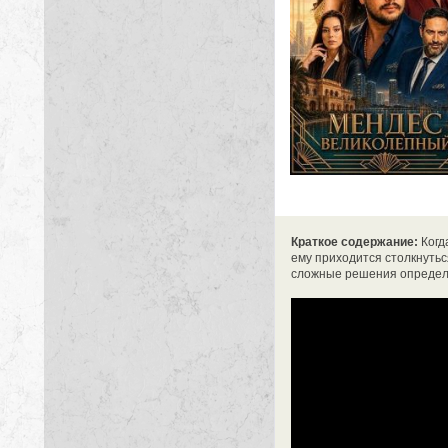
Краткое содержание:
Когд
ему приходится столкнуть
сложные решения определя