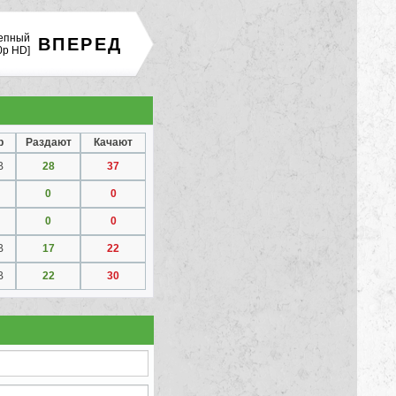
епный
ВПЕРЕД
0p HD]
р
Раздают
Качают
B
28
37
0
0
0
0
B
17
22
B
22
30