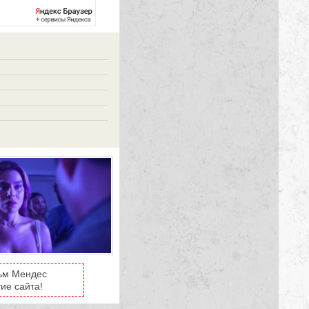
льм Мендес
ие сайта!