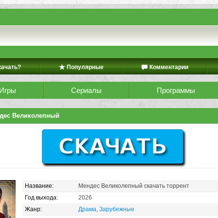
качать?
Популярные
Комментарии
Игры
Сериалы
Программы
дес Великолепный
Название:
Мендес Великолепный скачать торрент
Год выхода:
2026
Жанр:
Драма
,
Зарубежные