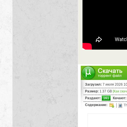
Загрузил:
7 июля 2026 1
Размер:
1.37 GB
[Как ска
Раздают:
161
Качают:
Содержание:
Th