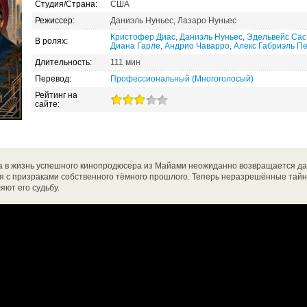
Студия/Страна:
США
Режиссер:
Даниэль Нуньес, Лазаро Нуньес
Кристофер Диас
,
Даниэль Нуньес
,
Эдельвейс Сас
В ролях:
Диана Гарле
,
Андрио Чаварро
,
Алекс Габриэль П
Длительность:
111 мин
Перевод:
Профессиональный (Многоголосый)
Рейтинг на
сайте:
а в жизнь успешного кинопродюсера из Майами неожиданно возвращается да
ся с призраками собственного тёмного прошлого. Теперь неразрешённые тайн
ют его судьбу.