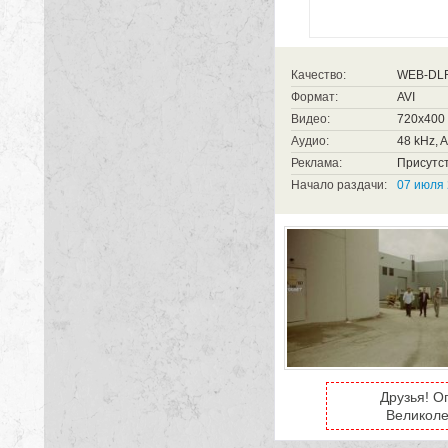
Качество:
WEB-DL
Формат:
AVI
Видео:
720x400 (
Аудио:
48 kHz, A
Реклама:
Присутст
Начало раздачи:
07 июля 
Друзья! О
Великоле