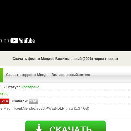
Скачать фильм Мендес Великолепный (2026) через торрент
Скачать торрент: Мендес Великолепный.torrent
0:37
Статус:
Проверено
чать?]
214
Скачали:
534
e.Magnificent.Mendez.2026.P.WEB-DLRip.avi (1.37 GB)