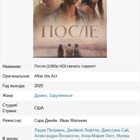
Название:
После [1080p HD] скачать торрент
Оригинальное:
After the Act
Год выхода:
2025
Жанр:
Драма
,
Зарубежные
Студия/
США
Страна:
Режиссер:
Сара Джейн, Иван Малекин
Лаура Петракко
,
Джейкоб Лефтон
,
Джессика Сай
,
Александра Йоханссон
,
Анна-Мария Окот
,
Мукеш
В ролях: