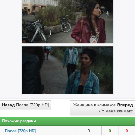
Назад
После [720p HD]
Женщина в климаксе
Вперед
/ У меня климакс
Похожие раздачи
После [720p HD]
0
0
0