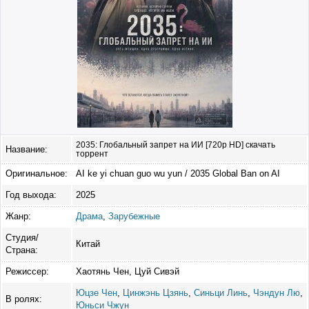
2035: Глобальный запрет на ИИ [720p HD] скачать
Название:
торрент
Оригинальное:
AI ke yi chuan guo wu yun / 2035 Global Ban on AI
Год выхода:
2025
Жанр:
Драма
,
Зарубежные
Студия/
Китай
Страна:
Режиссер:
Хаотянь Чен, Цуй Сивэй
Юцзе Чен
,
Цинжэнь Цзянь
,
Синьци Линь
,
Чэндун Лю
,
В ролях:
Юньси Чжун