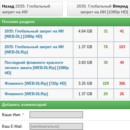
Назад
2035: Глобальный
2035: Глобальный
Вперед
запрет на ИИ
запрет на ИИ [1080p HD]
Похожие раздачи
2035: Глобальный запрет на ИИ
4.64 GB
31
41
[WEB-DL] [1080p HD]
2035: Глобальный запрет на ИИ
1.37 GB
78
103
[WEB-DLRip]
Последний фламинго красного
3.83 GB
30
40
летнего заката [WEB-DLRip] [1080p
HD]
Фламинго [WEB-DLRip] [720p HD]
3.25 GB
229
306
Фламинго [WEB-DLRip]
1.37 GB
20
26
Добавить комментарий
Ваше Имя:
*
Ваш E-Mail: