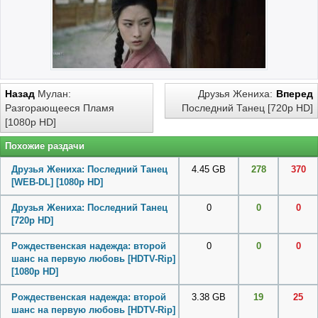
Назад
Мулан:
Друзья Жениха:
Вперед
Разгорающееся Пламя
Последний Танец [720p HD]
[1080p HD]
Похожие раздачи
Друзья Жениха: Последний Танец
4.45 GB
278
370
[WEB-DL] [1080p HD]
Друзья Жениха: Последний Танец
0
0
0
[720p HD]
Рождественская надежда: второй
0
0
0
шанс на первую любовь [HDTV-Rip]
[1080p HD]
Рождественская надежда: второй
3.38 GB
19
25
шанс на первую любовь [HDTV-Rip]