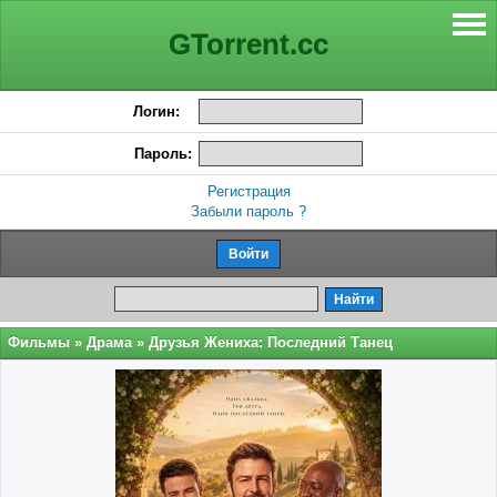
GTorrent.cc
Логин:
Пароль:
Регистрация
Забыли пароль ?
Фильмы
»
Драма
» Друзья Жениха: Последний Танец