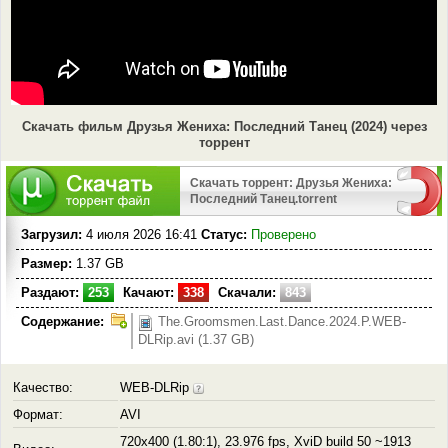
Скачать фильм Друзья Жениха: Последний Танец (2024) через
торрент
Скачать торрент: Друзья Жениха:
Последний Танец.torrent
Загрузил:
4 июля 2026 16:41
Статус:
Проверено
Размер:
1.37 GB
Раздают:
253
Качают:
338
Скачали:
843
Содержание:
The.Groomsmen.Last.Dance.2024.P.WEB-
DLRip.avi (1.37 GB)
Качество:
WEB-DLRip
Формат:
AVI
720x400 (1.80:1), 23.976 fps, XviD build 50 ~1913