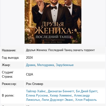
Название:
Друзья Жениха: Последний Танец скачать торрент
Год выхода:
2024
Жанр:
Драма
,
Мелодрама
,
Зарубежные
Студия/
США
Страна:
Режиссер:
Рон Оливер
Тайлер Хайнс
,
Джонатан Беннетт
,
Би Джей Бритт
,
В ролях:
Елена Рускони
,
Хизер Хемменс
,
Александр
Линкольн
,
Лили Додсворт-Эванс
,
Хлоя Рафаэль