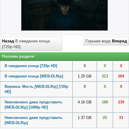
Назад
В ожидании конца
Горькая вода
Вперед
[720p HD]
Похожие раздачи
В ожидании конца [720p HD]
0
0
0
В ожидании конца [WEB-DLRip]
1.25 GB
213
284
Веревка: Месть [WEB-DLRip] [720p
0
0
0
HD]
Невозможно даже представить
4.16 GB
180
239
[WEB-DLRip] [1080p HD]
Невозможно даже представить
1.37 GB
25
33
[WEB-DLRip]