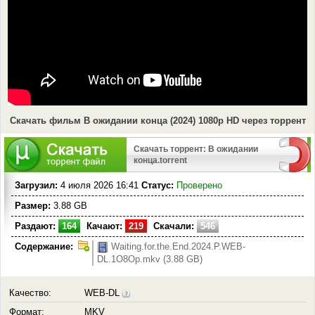
Скачать фильм В ожидании конца (2024) 1080p HD через торрент
Скачать торрент: В ожидании
конца.torrent
Загрузил:
4 июля 2026 16:41
Статус:
Проверено
Размер:
3.88 GB
Раздают:
164
Качают:
219
Скачали:
546
Содержание:
Waiting.for.the.End.2024.P.WEB-
DL.1O8Op.mkv (3.88 GB)
Качество:
WEB-DL
Формат:
MKV