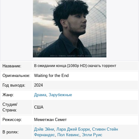
Название:
В ожидании конца [1080p HD] скачать торрент
Оригинальное:
Waiting for the End
Год выхода:
2024
Жанр:
Драма
,
Зарубежные
Студия/
США
Страна:
Режиссер:
Меметжан Семет
Дэйв Эйни
,
Лара Джей Бэрри
,
Стивен Стейн
В ролях:
Фернандес
,
Пол Кевинс
,
Элли Руис