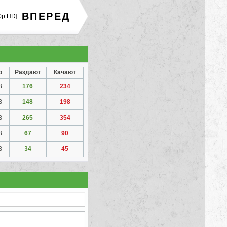
ВПЕРЕД
0p HD]
р
Раздают
Качают
B
176
234
B
148
198
B
265
354
B
67
90
B
34
45