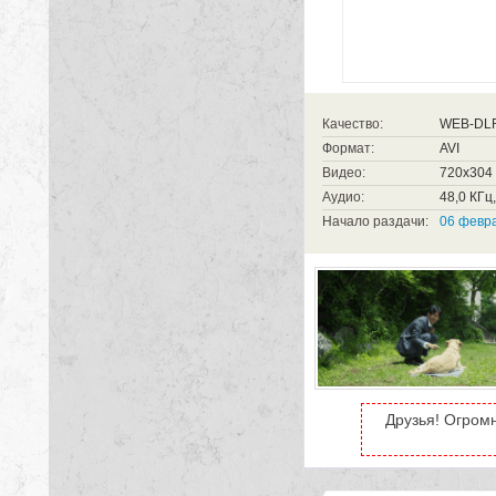
Качество:
WEB-DL
Формат:
AVI
Видео:
720x304 (
Аудио:
48,0 КГц,
Начало раздачи:
06 февра
Друзья! Огром