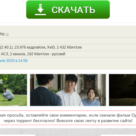
Rip
2.40:1), 23.976 кадров/сек, XviD, 2 432 Кбит/сек
 AC3, 2 канала, 192 Кбит/сек - русский
ля 2020 в 14:56
ная просьба, оставляйте свои комментарии, если скачали фильм Од
через торрент бесплатно! Внесите свою лепту в развитие сайта!