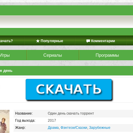
качать?
Популярные
Комментарии
Игры
Сериалы
Программы
н день
Название:
Один день скачать торрент
Год выхода:
2017
Жанр:
Драма
,
Фэнтези/Сказки
,
Зарубежные