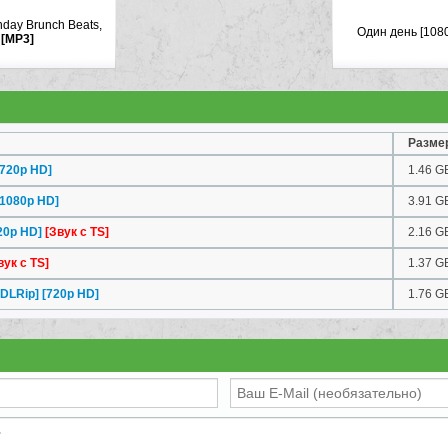
nday Brunch Beats,
Один день [108
[MP3]
Разме
[720p HD]
1.46 G
[1080p HD]
3.91 G
20p HD]
[Звук с TS]
2.16 G
вук с TS]
1.37 G
DLRip] [720p HD]
1.76 G