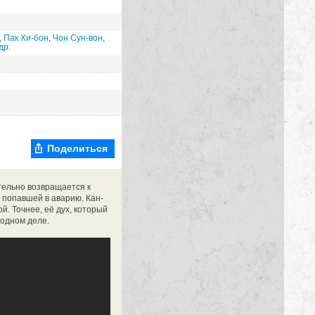
,
Пак Хи-бон
,
Чон Сун-вон
,
др.
Поделиться
тельно возвращается к
 попавшей в аварию. Кан-
й. Точнее, её дух, который
 одном деле.