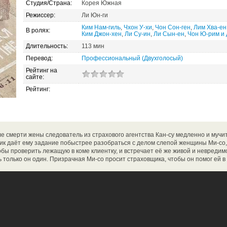
Студия/Страна:
Корея Южная
Режиссер:
Ли Юн-ги
Ким Нам-гиль
,
Чхон У-хи
,
Чон Сон-ген
,
Лим Хва-ен
В ролях:
Ким Джон-хен
,
Ли Су-ин
,
Ли Сын-ен
,
Чон Ю-рим и 
Длительность:
113 мин
Перевод:
Профессиональный (Двухголосый)
Рейтинг на
сайте:
Рейтинг:
е смерти жены следователь из страхового агентства Кан-су медленно и мучи
ик даёт ему задание побыстрее разобраться с делом слепой женщины Ми-со,
обы проверить лежащую в коме клиентку, и встречает её же живой и невредимо
 только он один. Призрачная Ми-со просит страховщика, чтобы он помог ей в