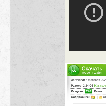
Загрузил:
6 февраля 202
Размер:
2.24 GB
[Как ска
Раздают:
296
Качают:
Содержание:
On