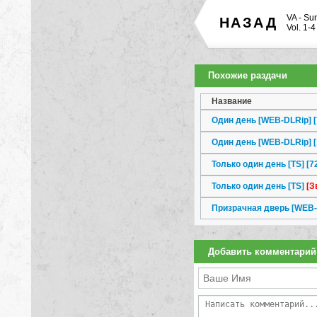
VA - Su
НАЗАД
Vol. 1-4
Похожие раздачи
Название
Один день [WEB-DLRip] 
Один день [WEB-DLRip] 
Только один день [TS] [7
Только один день [TS]
[З
Призрачная дверь [WEB-
Добавить комментарий