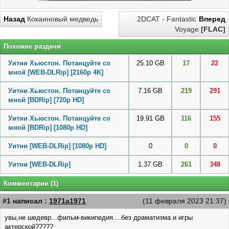
Назад
Кокаиновый медведь
2DCAT - Fantastic
Вперед
Voyage
[FLAC]
Похожие раздачи
Уитни Хьюстон. Потанцуйте со
25.10 GB
17
22
мной [WEB-DLRip] [2160p 4K]
Уитни Хьюстон. Потанцуйте со
7.16 GB
219
291
мной [BDRip] [720p HD]
Уитни Хьюстон. Потанцуйте со
19.91 GB
116
155
мной [BDRip] [1080p HD]
Уитни [WEB-DLRip] [1080p HD]
0
0
0
Уитни [WEB-DLRip]
1.37 GB
261
348
Комментарии (1)
#1 написал :
1971a1971
(11 февраля 2023 21:37)
увы,не шедевр...фильм-википедия....без драматизма и игры
актерской?????