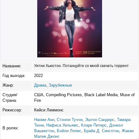
Название:
Уитни Хьюстон. Потанцуйте со мной скачать торрент
Год выхода:
2022
Жанр:
Драма
,
Зарубежные
Студия/
США, Compelling Pictures, Black Label Media, Muse of
Страна:
Fire
Режиссер:
Кейси Леммонс
Наоми Аки
,
Стэнли Туччи
,
Эштон Сандерс
,
Тамара
Тюни
,
Нафиса Уильямс
,
Кларк Питерс
,
Дэниэл
В ролях:
Вашингтон
,
Бэйли Лопес
,
Брайа Д. Синглтон
,
Жакан
Малик Джонс