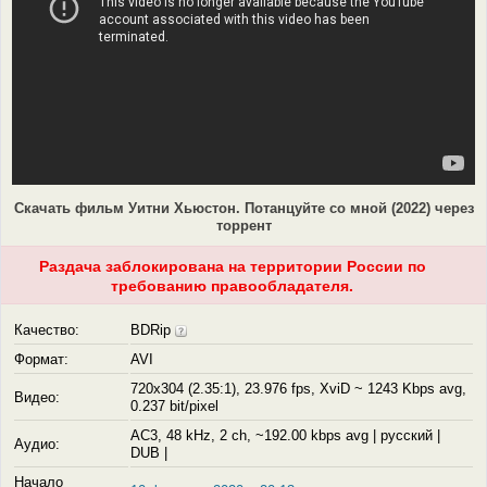
Скачать фильм Уитни Хьюстон. Потанцуйте со мной (2022) через
торрент
Раздача заблокирована на территории России по
требованию правообладателя.
Качество:
BDRip
Формат:
AVI
720x304 (2.35:1), 23.976 fps, XviD ~ 1243 Kbps avg,
Видео:
0.237 bit/pixel
AC3, 48 kHz, 2 ch, ~192.00 kbps avg | русский |
Аудио:
DUB |
Начало