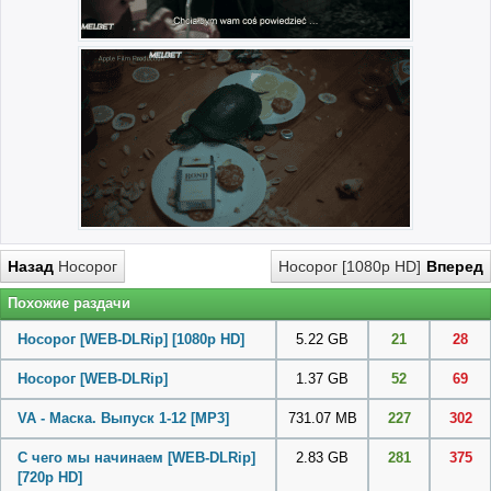
Назад
Носорог
Носорог [1080p HD]
Вперед
Похожие раздачи
Носорог [WEB-DLRip] [1080p HD]
5.22 GB
21
28
Носорог [WEB-DLRip]
1.37 GB
52
69
VA - Маска. Выпуск 1-12
[MP3]
731.07 MB
227
302
С чего мы начинаем [WEB-DLRip]
2.83 GB
281
375
[720p HD]