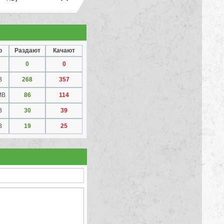
р
Раздают
Качают
0
0
B
268
357
MB
86
114
B
30
39
B
19
25