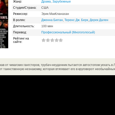
Жанр:
Драма
,
Зарубежные
Студия/Страна:
США
Режиссер:
Эрик МакКланахан
В ролях:
Дженна Бигган
,
Теренс Дж. Берк
,
Дерек Дален
Длительность:
100 мин
Перевод:
Профессиональный (Многоголосый)
Рейтинг на
сайте:
ав от чикагских гангстеров, трубач-неудачник пытается автостопом уехать в 
ает таинственную незнакомку, которая втягивает его в круговорот необычайны