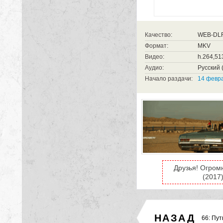
Качество:
WEB-DL
Формат:
MKV
Видео:
h.264,51
Аудио:
Русский (
Начало раздачи:
14 февра
Друзья! Огром
(2017
НАЗАД
66: Пут