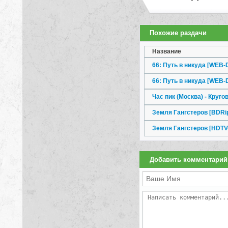
Похожие раздачи
Название
66: Путь в никуда [WEB-
66: Путь в никуда [WEB-
Час пик (Москва) - Круго
Земля Гангстеров [BDRip
Земля Гангстеров [HDTV
Добавить комментарий