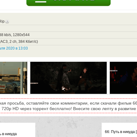
Rip
38 kb/s, 1280x544
AC3, 2 ch, 384 Кбит/с)
ля 2020 в 13:03
ная просьба, оставляйте свои комментарии, если скачали фильм 66:
) 720p HD через торрент бесплатно! Внесите свою лепту в развитие 
66: Путь в никуда 
ь в никуда