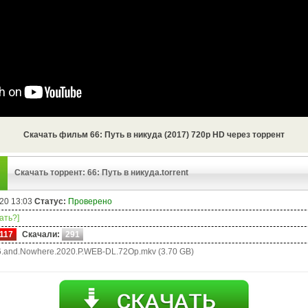
Скачать фильм 66: Путь в никуда (2017) 720p HD через торрент
Скачать торрент: 66: Путь в никуда.torrent
20 13:03
Статус:
Проверено
чать?]
117
Скачали:
291
.and.Nowhere.2020.P.WEB-DL.72Op.mkv (3.70 GB)