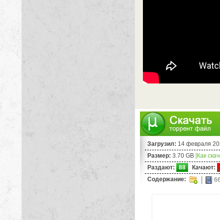
Загрузил:
14 февраля 20
Размер:
3.70 GB
[Как ска
Раздают:
88
Качают:
Содержание:
66