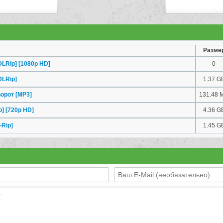
Разме
DLRip] [1080p HD]
0
DLRip]
1.37 G
ворот
[MP3]
131.48 
] [720p HD]
4.36 G
-Rip]
1.45 G