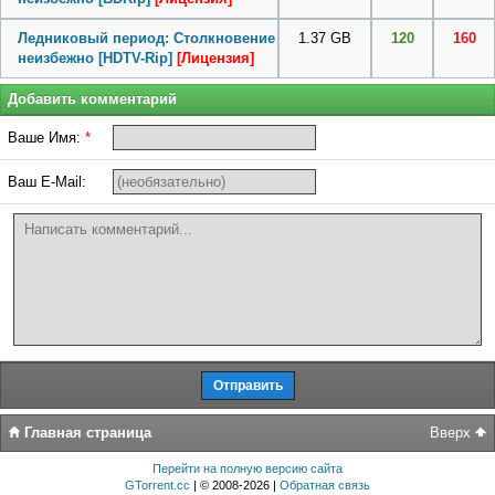
Ледниковый период: Столкновение
1.37 GB
120
160
неизбежно [HDTV-Rip]
[Лицензия]
Добавить комментарий
Ваше Имя:
*
Ваш E-Mail:
Главная страница
Вверх
Перейти на полную версию сайта
GTorrent.cc
| © 2008-2026 |
Обратная связь