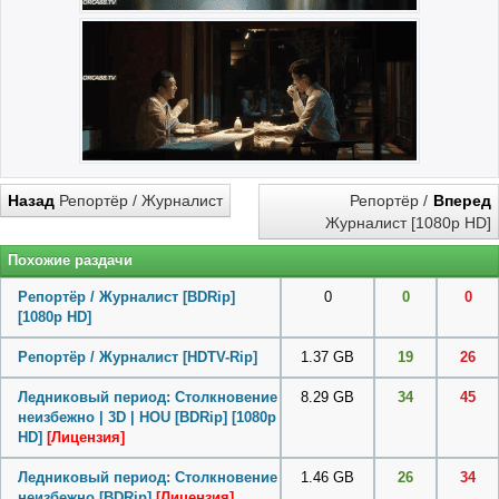
Назад
Репортёр / Журналист
Репортёр /
Вперед
Журналист [1080p HD]
Похожие раздачи
Репортёр / Журналист [BDRip]
0
0
0
[1080p HD]
Репортёр / Журналист [HDTV-Rip]
1.37 GB
19
26
Ледниковый период: Столкновение
8.29 GB
34
45
неизбежно | 3D | HOU [BDRip] [1080p
HD]
[Лицензия]
Ледниковый период: Столкновение
1.46 GB
26
34
неизбежно [BDRip]
[Лицензия]