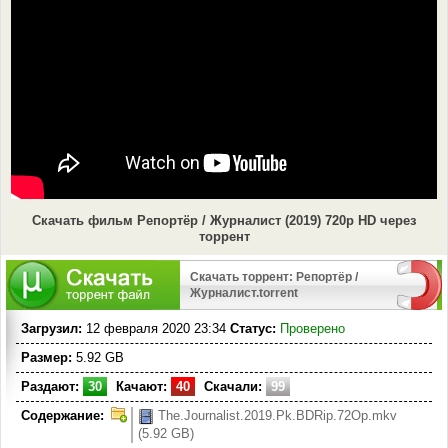
Скачать фильм Репортёр / Журналист (2019) 720p HD через
торрент
Скачать торрент: Репортёр /
Журналист.torrent
Загрузил:
12 февраля 2020 23:34
Статус:
Проверено
Размер:
5.92 GB
Раздают:
30
Качают:
40
Скачали:
99
Содержание:
The.Journalist.2019.Pk.BDRip.72Op.mkv
(5.92 GB)