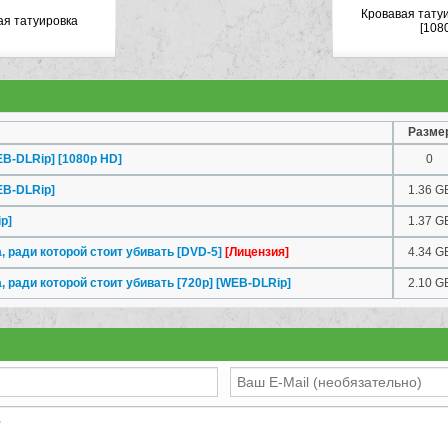
Кровавая тату
ая татуировка
[108
Разме
B-DLRip] [1080p HD]
0
EB-DLRip]
1.36 G
p]
1.37 G
, ради которой стоит убивать [DVD-5]
[Лицензия]
4.34 G
, ради которой стоит убивать [720p] [WEB-DLRip]
2.10 G