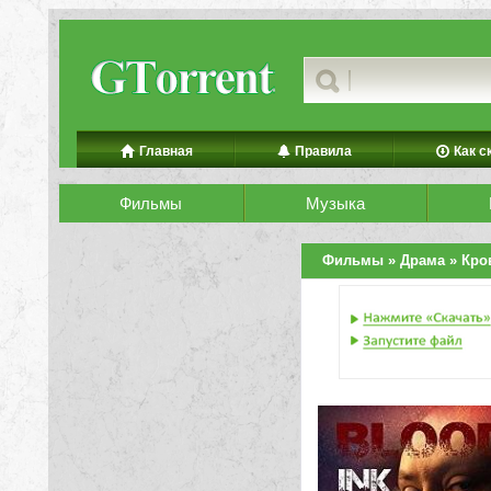
Главная
Правила
Как с
Фильмы
Музыка
Фильмы
»
Драма
» Кро