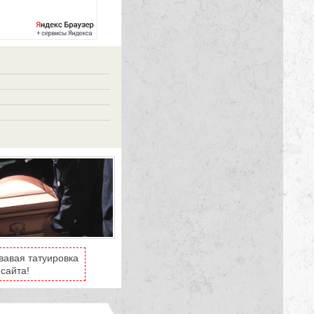
вавая татуировка
сайта!