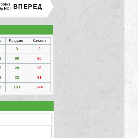
ировка
ВПЕРЕД
0p HD]
р
Раздают
Качают
0
0
B
60
80
B
20
26
B
23
31
B
183
244