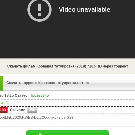
Скачать фильм Кровавая татуировка (2018) 720p HD через торрент
Скачать торрент: Кровавая татуировка.torrent
20 19:15
Статус:
Проверено
чать?]
103
Скачали:
256
ood.Ink.2020.P.WEB-DL.72Op.mkv (2.58 GB)