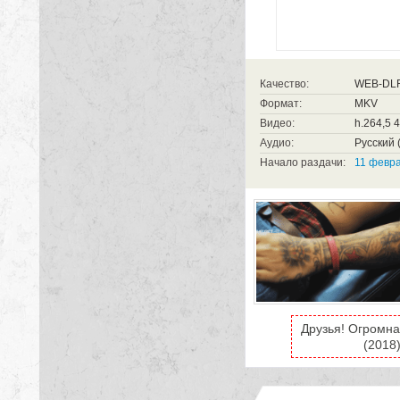
Качество:
WEB-DL
Формат:
MKV
Видео:
h.264,5 
Аудио:
Русский (
Начало раздачи:
11 февра
Друзья! Огромна
(2018