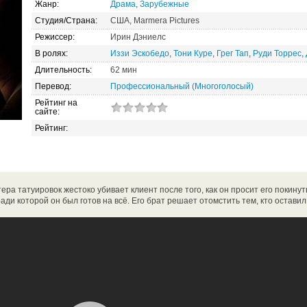
Жанр:
Драма
,
Зарубежные
Студия/Страна:
США, Marmera Pictures
Режиссер:
Ирин Дэниелс
В ролях:
Иззи Эскобедо
,
Тони Куре
,
Грег Тап
,
Руди Торрес
,
Длительность:
62 мин
Перевод:
Профессиональный (Многоголосый)
Рейтинг на
сайте:
Рейтинг:
ра татуировок жестоко убивает клиент после того, как он просит его покинуть
ади которой он был готов на всё. Его брат решает отомстить тем, кто оставил